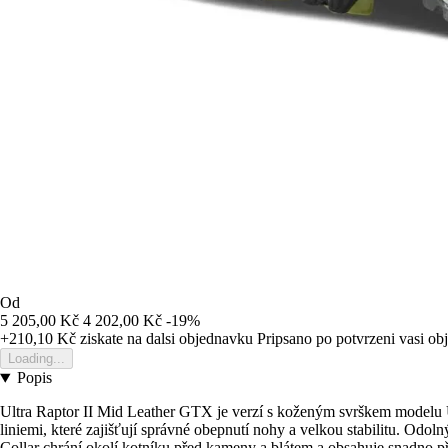
Od
5 205,00 Kč
4 202,00 Kč
-19%
+210,10 Kč
ziskate na dalsi objednavku
Pripsano po potvrzeni vasi o
Loading...
Popis
Ultra Raptor II Mid Leather GTX je verzí s koženým svrškem modelu Ult
liniemi, které zajišťují správné obepnutí nohy a velkou stabilitu. O
Collar chrání okolí kotníku před kameny a blátem a obsahuje snadno při