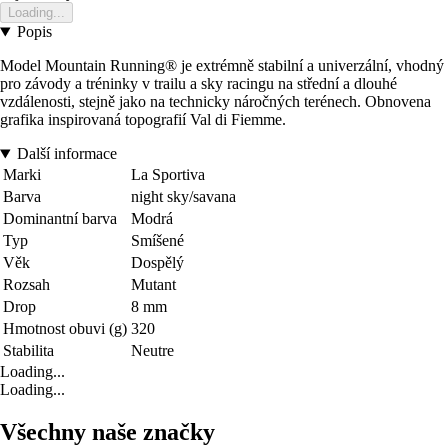
Loading...
Popis
Model Mountain Running® je extrémně stabilní a univerzální, vhodný
pro závody a tréninky v trailu a sky racingu na střední a dlouhé
vzdálenosti, stejně jako na technicky náročných terénech. Obnovena
grafika inspirovaná topografií Val di Fiemme.
Další informace
Marki
La Sportiva
Barva
night sky/savana
Dominantní barva
Modrá
Typ
Smíšené
Věk
Dospělý
Rozsah
Mutant
Drop
8 mm
Hmotnost obuvi (g)
320
Stabilita
Neutre
Loading...
Loading...
Všechny naše značky