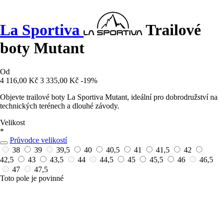
La Sportiva
Trailové
boty Mutant
Od
4 116,00 Kč
3 335,00 Kč
-19%
Objevte trailové boty La Sportiva Mutant, ideální pro dobrodružství na
technických terénech a dlouhé závody.
Velikost
*
Průvodce velikostí
38
39
39,5
40
40,5
41
41,5
42
42,5
43
43,5
44
44,5
45
45,5
46
46,5
47
47,5
Toto pole je povinné