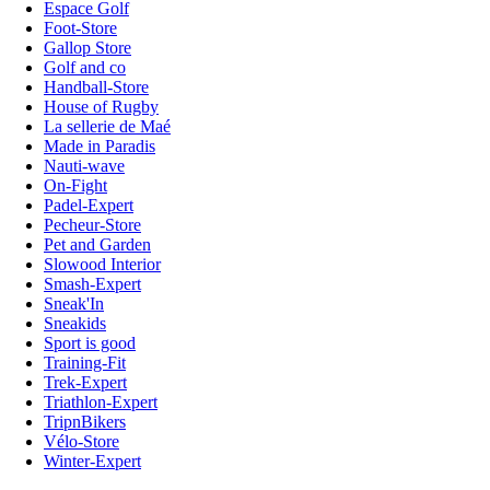
Espace Golf
Foot-Store
Gallop Store
Golf and co
Handball-Store
House of Rugby
La sellerie de Maé
Made in Paradis
Nauti-wave
On-Fight
Padel-Expert
Pecheur-Store
Pet and Garden
Slowood Interior
Smash-Expert
Sneak'In
Sneakids
Sport is good
Training-Fit
Trek-Expert
Triathlon-Expert
TripnBikers
Vélo-Store
Winter-Expert