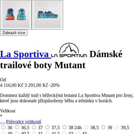
Zobrazit více
La Sportiva
Dámské
trailové boty Mutant
Od
4 116,00 Kč
3 291,00 Kč
-20%
Dominez každý trail s běžeckými botami La Sportiva Mutant pro ženy,
které jsou dokonale přizpůsobeny běhu a tréninku v horách.
Velikost
*
Průvodce velikostí
36
36,5
37
37,5
38
24h
38,5
39
39,5
40
40,5
41
41,5
42
43