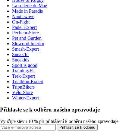
House of Rugby
La sellerie de Maé
Made in Paradis
Nauti-wave
On-Fight
Padel-Expert
Pecheur-Store
Pet and Garden
Slowood Interior
Smash-Expert
Sneak'In
Sneakids
Sport is good
Training-Fit
Trek-Expert
Triathlon-Expert
TripnBikers
Vélo-Store
Winter-Expert
Přihlaste se k odběru našeho zpravodaje
Využijte slevu 10 % při přihlášení k odběru našeho zpravodaje.
Přihlásit se k odběru