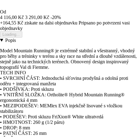
Od
4 116,00 Kč
3 291,00 Kč
-20%
+164,55 Kč
ziskate na dalsi objednavku
Pripsano po potvrzeni vasi
objednavky
Loading...
Popis
Model Mountain Running® je extrémně stabilní a všestranný, vhodný
pro běhy a tréninky v terénu a sky race na střední a dlouhé vzdálenosti,
stejně jako na technických terénech. Obnovený design inspirovaný
topografií Val di Fiemme.
TECH INFO
• SVRCHNÍ ČÁST: Jednoduchá síťovina prodyšná a odolná proti
oděru + integrovaná manžeta
• PODŠÍVKA: Proti skluzu
• VNITŘNÍ SLOŽKA: Ortholite® Hybrid Mountain Running®
ergonomická 4 mm
• MEZIPODEŠEV: MEMlex EVA injekčně lisované s vložkou
stabilizátoru
• PODEŠEV: Proti skluzu FriXion® White ultratvrdá
• HMOTNOST: 260 g (1/2 páru)
• DROP: 8 mm
• PATNÍ ČÁST: 26 mm