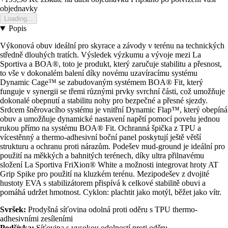
objednavky
Loading...
Popis
Výkonová obuv ideální pro skyrace a závody v terénu na technických
středně dlouhých tratích. Výsledek výzkumu a vývoje mezi La
Sportiva a BOA®, toto je produkt, který zaručuje stabilitu a přesnost,
to vše v dokonalém balení díky novému uzavíracímu systému
Dynamic Cage™ se zabudovaným systémem BOA® Fit, který
funguje v synergii se třemi různými prvky svrchní části, což umožňuje
dokonalé obepnutí a stabilitu nohy pro bezpečné a přesné sjezdy.
Srdcem šněrovacího systému je vnitřní Dynamic Flap™, který obepíná
obuv a umožňuje dynamické nastavení napětí pomocí povelu jednou
rukou přímo na systému BOA® Fit. Ochranná špička z TPU a
vícestěnný a thermo-adhesivní boční panel poskytují ještě větší
strukturu a ochranu proti nárazům. Podešev mud-ground je ideální pro
použití na měkkých a bahnitých terénech, díky ultra přilnavému
složení La Sportiva FriXion® White a možnosti integrovat hroty AT
Grip Spike pro použití na kluzkém terénu. Mezipodešev z dvojité
hustoty EVA s stabilizátorem přispívá k celkové stabilitě obuvi a
pomáhá udržet hmotnost. Cyklon: plachtit jako motýl, běžet jako vítr.
Svršek:
Prodyšná síťovina odolná proti oděru s TPU thermo-
adhesivními zesíleními
Podšívka:
Síťovina s vysokou odolností proti oděru