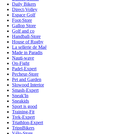
Daily Bikers
Direct-Volley
Espace Golf
Foot-Store
Gallop Store
Golf and co
Handball-Store
House of Rugby
La sellerie de Maé
Made in Paradis
Nauti-wave
On-Fight
Padel-Expert
Pecheur-Store
Pet and Garden
Slowood Interior
Smash-Expert
Sneak'In
Sneakids
Sport is good
Training-Fit
Trek-Expert
Triathlon-Expert
TripnBikers
Vélo-Store