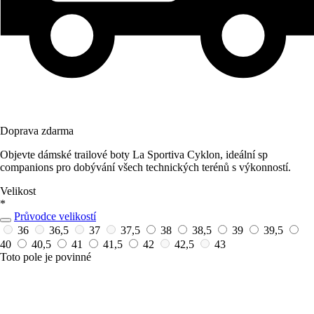
Doprava zdarma
Objevte dámské trailové boty La Sportiva Cyklon, ideální sp
companions pro dobývání všech technických terénů s výkonností.
Velikost
*
Průvodce velikostí
36
36,5
37
37,5
38
38,5
39
39,5
40
40,5
41
41,5
42
42,5
43
Toto pole je povinné