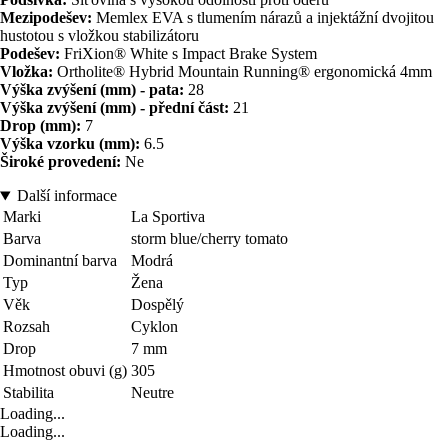
Mezipodešev:
Memlex EVA s tlumením nárazů a injektážní dvojitou
hustotou s vložkou stabilizátoru
Podešev:
FriXion® White s Impact Brake System
Vložka:
Ortholite® Hybrid Mountain Running® ergonomická 4mm
Výška zvýšení (mm) - pata:
28
Výška zvýšení (mm) - přední část:
21
Drop (mm):
7
Výška vzorku (mm):
6.5
Široké provedení:
Ne
Další informace
Marki
La Sportiva
Barva
storm blue/cherry tomato
Dominantní barva
Modrá
Typ
Žena
Věk
Dospělý
Rozsah
Cyklon
Drop
7 mm
Hmotnost obuvi (g)
305
Stabilita
Neutre
Loading...
Loading...