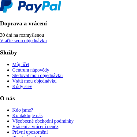
Doprava a vrácení
30 dní na rozmyšlenou
Vraťte svou objednávku
Služby
Můj účet
Centrum nápovědy
Sledovat mou objednávku
Vrátit mou objednávku
Kódy slev
O nás
Kdo jsme?
Kontaktujte nás
Všeobecné obchodní podmínky
Vrácení a vrácení peněz
Právní upozornění