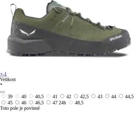
+-1
Velikost
*
39
40
40,5
41
42
42,5
43
44
44,5
45
46
46,5
47
24h
48,5
Toto pole je povinné