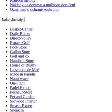
Platební metody
Náklady na dopravu a možnosti doručení
Oznámení o ochraně soukromí
Naše obchody
Basket-Center
Daily Bikers
Direct-Volley
Espace Golf
Foot-Store
Gallop Store
Golf and co
Handball-Store
House of Rugby
La sellerie de Maé
Made in Paradis
Nauti-wave
On-Fight
Padel-Expert
Pecheur-Store
Pet and Garden
Slowood Interior
Smash-Expert
Sneak'In