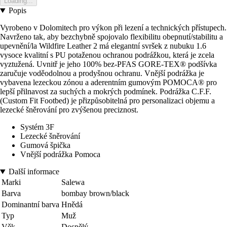
Loading...
Popis
Vyrobeno v Dolomitech pro výkon při lezení a technických přístupech.
Navrženo tak, aby bezchybně spojovalo flexibilitu obepnutí/stabilitu a
upevnění/la Wildfire Leather 2 má elegantní svršek z nubuku 1.6
vysoce kvalitní s PU potaženou ochranou podrážkou, která je zcela
vyztužená. Uvnitř je jeho 100% bez-PFAS GORE-TEX® podšívka
zaručuje voděodolnou a prodyšnou ochranu. Vnější podrážka je
vybavena lezeckou zónou a aderentním gumovým POMOCA® pro
lepší přilnavost za suchých a mokrých podmínek. Podrážka C.F.F.
(Custom Fit Footbed) je přizpůsobitelná pro personalizaci objemu a
lezecké šněrování pro zvýšenou preciznost.
Systém 3F
Lezecké šněrování
Gumová špička
Vnější podrážka Pomoca
Další informace
Marki
Salewa
Barva
bombay brown/black
Dominantní barva
Hnědá
Typ
Muž
Věk
Dospělý