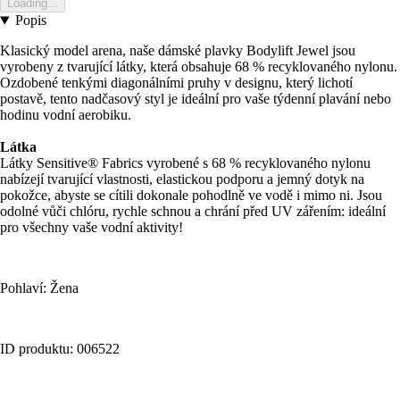
Loading...
Popis
Klasický model arena, naše dámské plavky Bodylift Jewel jsou
vyrobeny z tvarující látky, která obsahuje 68 % recyklovaného nylonu.
Ozdobené tenkými diagonálními pruhy v designu, který lichotí
postavě, tento nadčasový styl je ideální pro vaše týdenní plavání nebo
hodinu vodní aerobiku.
Látka
Látky Sensitive® Fabrics vyrobené s 68 % recyklovaného nylonu
nabízejí tvarující vlastnosti, elastickou podporu a jemný dotyk na
pokožce, abyste se cítili dokonale pohodlně ve vodě i mimo ni. Jsou
odolné vůči chlóru, rychle schnou a chrání před UV zářením: ideální
pro všechny vaše vodní aktivity!
Pohlaví: Žena
ID produktu: 006522