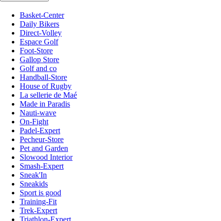
Basket-Center
Daily Bikers
Direct-Volley
Espace Golf
Foot-Store
Gallop Store
Golf and co
Handball-Store
House of Rugby
La sellerie de Maé
Made in Paradis
Nauti-wave
On-Fight
Padel-Expert
Pecheur-Store
Pet and Garden
Slowood Interior
Smash-Expert
Sneak'In
Sneakids
Sport is good
Training-Fit
Trek-Expert
Triathlon-Expert