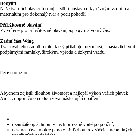
Bodylift
Naše tvarující plavky formují a štíhlí postavu díky různým vzorům a
materiálům pro dokonalý tvar a pocit pohodlí.
Příležitostné plavání
Vytvořené pro příležitostné plavání, aquagym a volný čas.
Zadní část Wing
Tvar oválného zadního dílu, který přitahuje pozornost, s nastavitelnými
podpůrnými ramínky, širokými vpředu a úzkými vzadu.
Péče o údržbu
Abychom zajistili dlouhou životnost a nejlepší výkon vašich plavek
Arena, doporučujeme dodržovat následující opatření:
okamžitě opláchnout v nechlorované vodě po použití;
nezanechávat mokré plavky příliš dlouho v sáčcích nebo jiných