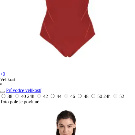
+0
Velikost
*
Průvodce velikostí
38
40
24h
42
44
46
48
50
24h
52
Toto pole je povinné