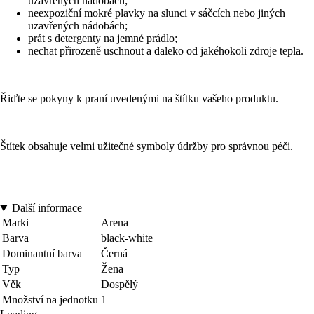
uzavřených nádobách;
neexpoziční mokré plavky na slunci v sáčcích nebo jiných
uzavřených nádobách;
prát s detergenty na jemné prádlo;
nechat přirozeně uschnout a daleko od jakéhokoli zdroje tepla.
Řiďte se pokyny k praní uvedenými na štítku vašeho produktu.
Štítek obsahuje velmi užitečné symboly údržby pro správnou péči.
Další informace
Marki
Arena
Barva
black-white
Dominantní barva
Černá
Typ
Žena
Věk
Dospělý
Množství na jednotku
1