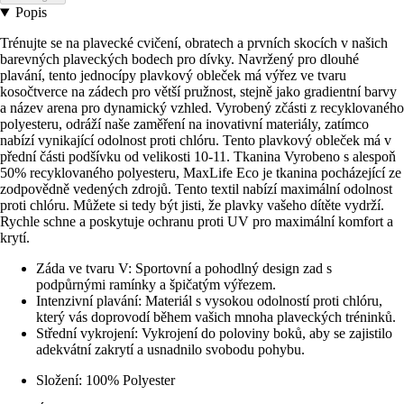
Popis
Trénujte se na plavecké cvičení, obratech a prvních skocích v našich
barevných plaveckých bodech pro dívky. Navržený pro dlouhé
plavání, tento jednocípy plavkový obleček má výřez ve tvaru
kosočtverce na zádech pro větší pružnost, stejně jako gradientní barvy
a název arena pro dynamický vzhled. Vyrobený zčásti z recyklovaného
polyesteru, odráží naše zaměření na inovativní materiály, zatímco
nabízí vynikající odolnost proti chlóru. Tento plavkový obleček má v
přední části podšívku od velikosti 10-11. Tkanina Vyrobeno s alespoň
50% recyklovaného polyesteru, MaxLife Eco je tkanina pocházející ze
zodpovědně vedených zdrojů. Tento textil nabízí maximální odolnost
proti chlóru. Můžete si tedy být jisti, že plavky vašeho dítěte vydrží.
Rychle schne a poskytuje ochranu proti UV pro maximální komfort a
krytí.
Záda ve tvaru V: Sportovní a pohodlný design zad s
podpůrnými ramínky a špičatým výřezem.
Intenzivní plavání: Materiál s vysokou odolností proti chlóru,
který vás doprovodí během vašich mnoha plaveckých tréninků.
Střední vykrojení: Vykrojení do poloviny boků, aby se zajistilo
adekvátní zakrytí a usnadnilo svobodu pohybu.
Složení: 100% Polyester