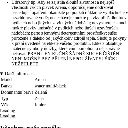
Údržbový tip: Aby se zajistila dlouhá životnost a nejlepší
vlastnosti vašich plavek Arena, doporučujeme dodržovat
následující opatření: okamžitě po použití důkladně vypláchněte v
nezchlorované vodě; nenechávejte mokré plavky příliš dlouho v
pytlících nebo jiných uzavřených nádobách; nevystavujte slunci
mokré plavky umístěné v pytlících nebo jiných uzavřených
nádobách; perte s jemnými detergentními prostředky; sušte
přirozeně a daleko od jakýchkoliv zdrojů tepla. Sledujte pokyny
k praní uvedené na etiketě vašeho produktu. Etiketa obsahuje
užitečné symboly údržby, které vám pomohou o něj správně
pečovat. PRANÍ JEN RUČNĚ ŽÁDNÉ SUCHÉ ČIŠTĚNÍ
NENÍ MOŽNÉ BEZ BĚLENÍ NEPOUŽÍVAT SUŠIČKU
NEŽEHLETE
Další informace
Marki
Arena
Barva
water multi-black
Dominantní barva
Zelená
Typ
Žena
Věk
Junior
Loading...
Loading...