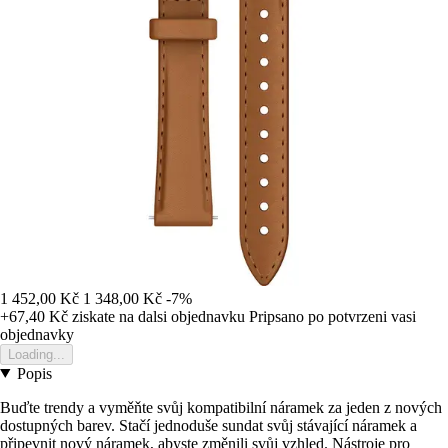
1 452,00 Kč
1 348,00 Kč
-7%
+67,40 Kč
ziskate na dalsi objednavku
Pripsano po potvrzeni vasi
objednavky
Loading...
Popis
Buďte trendy a vyměňte svůj kompatibilní náramek za jeden z nových
dostupných barev. Stačí jednoduše sundat svůj stávající náramek a
připevnit nový náramek, abyste změnili svůj vzhled. Nástroje pro