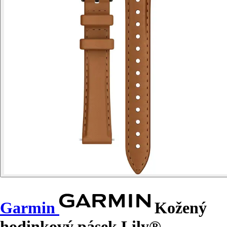
Garmin
Kožený
hodinkový pásek Lily®