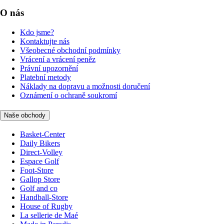
O nás
Kdo jsme?
Kontaktujte nás
Všeobecné obchodní podmínky
Vrácení a vrácení peněz
Právní upozornění
Platební metody
Náklady na dopravu a možnosti doručení
Oznámení o ochraně soukromí
Naše obchody
Basket-Center
Daily Bikers
Direct-Volley
Espace Golf
Foot-Store
Gallop Store
Golf and co
Handball-Store
House of Rugby
La sellerie de Maé