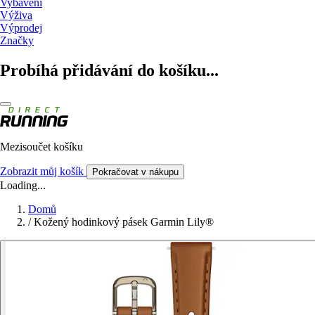
Vybavení
Výživa
Výprodej
Značky
Probíhá přidávání do košíku...
Mezisoučet košíku
Zobrazit můj košík
Pokračovat v nákupu
Loading...
Domů
/
Kožený hodinkový pásek Garmin Lily®