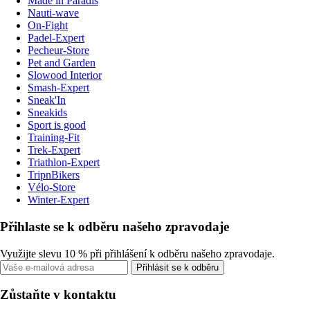
Made in Paradis
Nauti-wave
On-Fight
Padel-Expert
Pecheur-Store
Pet and Garden
Slowood Interior
Smash-Expert
Sneak'In
Sneakids
Sport is good
Training-Fit
Trek-Expert
Triathlon-Expert
TripnBikers
Vélo-Store
Winter-Expert
Přihlaste se k odběru našeho zpravodaje
Využijte slevu 10 % při přihlášení k odběru našeho zpravodaje.
Přihlásit se k odběru
Zůstaňte v kontaktu