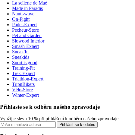
La sellerie de Maé
Made in Paradis
Nauti-wave
On-Fight
Padel-Expert
Pecheur-Store
Pet and Garden
Slowood Interior
Smash-Expert
Sneak'In
Sneakids
Sport is good
Training-Fit
Trek-Expert
Triathlon-Expert
TripnBikers
Vélo-Store
Winter-Expert
Přihlaste se k odběru našeho zpravodaje
Využijte slevu 10 % při přihlášení k odběru našeho zpravodaje.
Přihlásit se k odběru