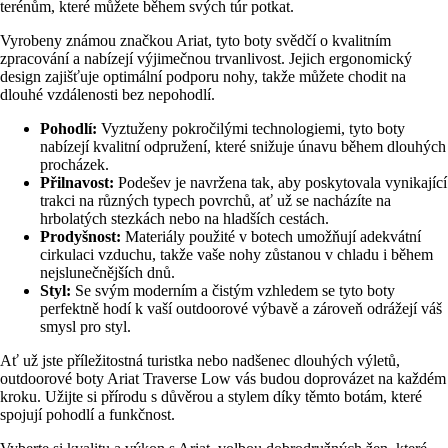
terénům, které můžete během svých túr potkat.
Vyrobeny známou značkou Ariat, tyto boty svědčí o kvalitním
zpracování a nabízejí výjimečnou trvanlivost. Jejich ergonomický
design zajišťuje optimální podporu nohy, takže můžete chodit na
dlouhé vzdálenosti bez nepohodlí.
Pohodlí:
Vyztuženy pokročilými technologiemi, tyto boty
nabízejí kvalitní odpružení, které snižuje únavu během dlouhých
procházek.
Přilnavost:
Podešev je navržena tak, aby poskytovala vynikající
trakci na různých typech povrchů, ať už se nacházíte na
hrbolatých stezkách nebo na hladších cestách.
Prodyšnost:
Materiály použité v botech umožňují adekvátní
cirkulaci vzduchu, takže vaše nohy zůstanou v chladu i během
nejslunečnějších dnů.
Styl:
Se svým moderním a čistým vzhledem se tyto boty
perfektně hodí k vaší outdoorové výbavě a zároveň odrážejí váš
smysl pro styl.
Ať už jste příležitostná turistka nebo nadšenec dlouhých výletů,
outdoorové boty Ariat Traverse Low vás budou doprovázet na každém
kroku. Užijte si přírodu s důvěrou a stylem díky těmto botám, které
spojují pohodlí a funkčnost.