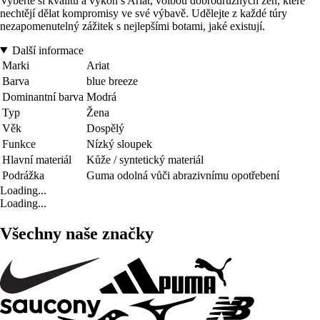
Vyberte si kvalitu a výkon s Ariat, volbou dobrodružných žen, které
nechtějí dělat kompromisy ve své výbavě. Udělejte z každé túry
nezapomenutelný zážitek s nejlepšími botami, jaké existují.
Další informace
Marki
Ariat
Barva
blue breeze
Dominantní barva
Modrá
Typ
Žena
Věk
Dospělý
Funkce
Nízký sloupek
Hlavní materiál
Kůže / syntetický materiál
Podrážka
Guma odolná vůči abrazivnímu opotřebení
Loading...
Loading...
Všechny naše značky