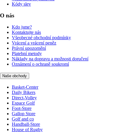
Kódy slev
O nás
Kdo jsme?
Kontaktujte nás
Všeobecné obchodní podmínky
Vrácení a vrácení peněz
Právní upozornění
Platební metody
Náklady na dopravu a možnosti doručení
Oznámení o ochraně soukromí
Naše obchody
Basket-Center
Daily Bikers
Direct-Volley
Espace Golf
Foot-Store
Gallop Store
Golf and co
Handball-Store
House of Rugby