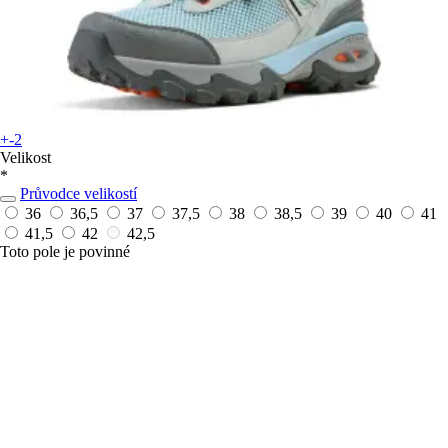
+-2
Velikost
*
Průvodce velikostí
36
36,5
37
37,5
38
38,5
39
40
41
41,5
42
42,5
Toto pole je povinné