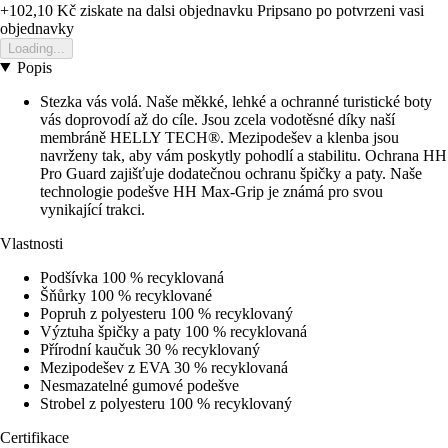
+102,10 Kč
ziskate na dalsi objednavku
Pripsano po potvrzeni vasi
objednavky
Loading...
Popis
Stezka vás volá. Naše měkké, lehké a ochranné turistické boty
vás doprovodí až do cíle. Jsou zcela vodotěsné díky naší
membráně HELLY TECH®. Mezipodešev a klenba jsou
navrženy tak, aby vám poskytly pohodlí a stabilitu. Ochrana HH
Pro Guard zajišťuje dodatečnou ochranu špičky a paty. Naše
technologie podešve HH Max-Grip je známá pro svou
vynikající trakci.
Vlastnosti
Podšívka 100 % recyklovaná
Šňůrky 100 % recyklované
Popruh z polyesteru 100 % recyklovaný
Výztuha špičky a paty 100 % recyklovaná
Přírodní kaučuk 30 % recyklovaný
Mezipodešev z EVA 30 % recyklovaná
Nesmazatelné gumové podešve
Strobel z polyesteru 100 % recyklovaný
Certifikace