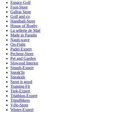
Espace Golf
Foot-Store
Gallop Store
Golf and co
Handball-Store
House of Rugby
La sellerie de Maé
Made in Paradis
Nauti-wave
On-Fight
Padel-Expert
Pecheur-Store
Pet and Garden
Slowood Interior
Smash-Expert
Sneak'In
Sneakids
Sport is good
Training-Fit
Trek-Expert
Triathlon-Expert
TripnBikers
Vélo-Store
Winter-Expert