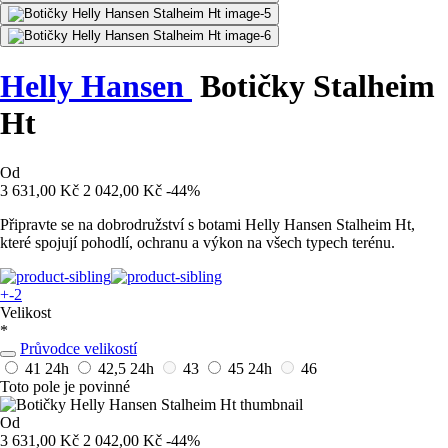
Helly Hansen
Botičky Stalheim
Ht
Od
3 631,00 Kč
2 042,00 Kč
-44%
Připravte se na dobrodružství s botami Helly Hansen Stalheim Ht,
které spojují pohodlí, ochranu a výkon na všech typech terénu.
+-2
Velikost
*
Průvodce velikostí
41
24h
42,5
24h
43
45
24h
46
Toto pole je povinné
Od
3 631,00 Kč
2 042,00 Kč
-44%