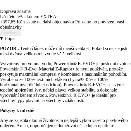
Doprava zdarma
Ušetřete 5%
s kódem
EXTRA
+397,65 Kč
ziskate na dalsi objednavku
Pripsano po potvrzeni vasi
objednavky
Loading...
Popis
POZOR
: Tento článek může mít menší velikost. Pokud si nejste jisti
mezi dvěma velikostmi, zvolte větší velikost.
Vytvořený pro volnou vodu, Powerskin® R-EVO+ je poslední evolucí
Powerskin® R-Evo. Materiál Z-Raptor+ je nyní používán, protože
poskytuje maximální kompresi v kombinaci s maximálním pohodlím.
Vyrobeno ze 100% textilních vláken (Lycra® 35% s 100%
horizontální/vertikální elasticitou), Powerskin® R-EVO+, se svými
tepelně spojenými švy, nabízí plavci velkou stabilitu a dokonalé
vyrovnání během závodu. Powerskin® R-EVO+ je ideální pro
všechny typy plavání na všechny vzdálenosti.
Pokyny k údržbě
Aby se zajistila dlouhá životnost a nejlepší výkon vašeho plavkového
oblečení Arena, doporučujeme dodržovat následující opatření: