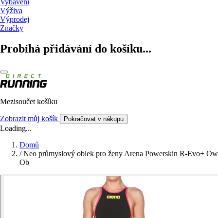
Vybavení
Výživa
Výprodej
Značky
Probíhá přidávání do košíku...
Mezisoučet košíku
Zobrazit můj košík
Pokračovat v nákupu
Loading...
Domů
/
Neo průmyslový oblek pro ženy Arena Powerskin R-Evo+ Ow
Ob