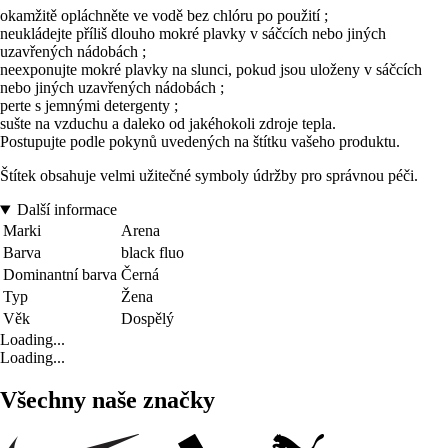
okamžitě opláchněte ve vodě bez chlóru po použití ;
neukládejte příliš dlouho mokré plavky v sáčcích nebo jiných
uzavřených nádobách ;
neexponujte mokré plavky na slunci, pokud jsou uloženy v sáčcích
nebo jiných uzavřených nádobách ;
perte s jemnými detergenty ;
sušte na vzduchu a daleko od jakéhokoli zdroje tepla.
Postupujte podle pokynů uvedených na štítku vašeho produktu.
Štítek obsahuje velmi užitečné symboly údržby pro správnou péči.
Další informace
Marki
Arena
Barva
black fluo
Dominantní barva
Černá
Typ
Žena
Věk
Dospělý
Loading...
Loading...
Všechny naše značky