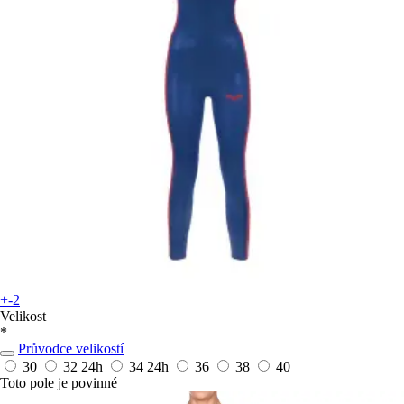
+-2
Velikost
*
Průvodce velikostí
30
32
24h
34
24h
36
38
40
Toto pole je povinné