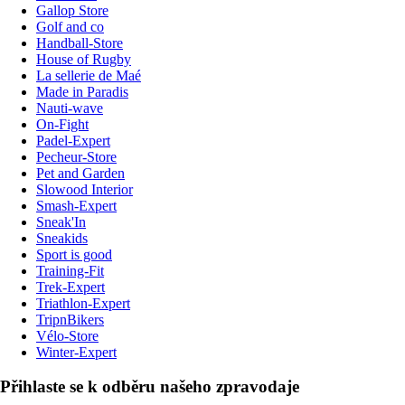
Gallop Store
Golf and co
Handball-Store
House of Rugby
La sellerie de Maé
Made in Paradis
Nauti-wave
On-Fight
Padel-Expert
Pecheur-Store
Pet and Garden
Slowood Interior
Smash-Expert
Sneak'In
Sneakids
Sport is good
Training-Fit
Trek-Expert
Triathlon-Expert
TripnBikers
Vélo-Store
Winter-Expert
Přihlaste se k odběru našeho zpravodaje