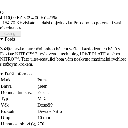
Od
4 116,00 Kč
3 094,00 Kč
-25%
+154,70 Kč
ziskate na dalsi objednavku
Pripsano po potvrzeni vasi
objednavky
Loading...
Popis
Zažijte bezkonkurenční pohon během vašich každodenních běhů s
Deviate NITRO™ 3, vybavenou technologií PWRPLATE a pěnou
NITRO™. Tato ultra-reagující bota vám poskytne maximální rychlost
s každým krokem.
Další informace
Marki
Puma
Barva
green
Dominantní barva
Zelená
Typ
Muž
Věk
Dospělý
Rozsah
Deviate Nitro
Drop
10 mm
Hmotnost obuvi (g)
270