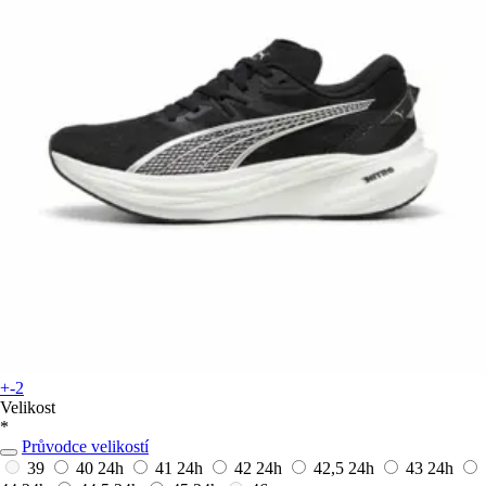
+-2
Velikost
*
Průvodce velikostí
39
40
24h
41
24h
42
24h
42,5
24h
43
24h