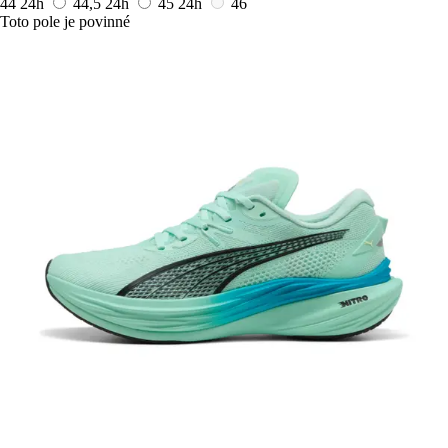
44
24h
44,5
24h
45
24h
46
Toto pole je povinné