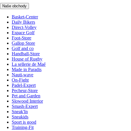
Naše obchody
Basket-Center
Daily Bikers
Direct-Volley
Espace Golf
Foot-Store
Gallop Store
Golf and co
Handball-Store
House of Rugby
La sellerie de Maé
Made in Paradis
Nauti-wave
On-Fight
Padel-Expert
Pecheur-Store
Pet and Garden
Slowood Interior
Smash-Expert
Sneak'In
Sneakids
Sport is good
Training-Fit