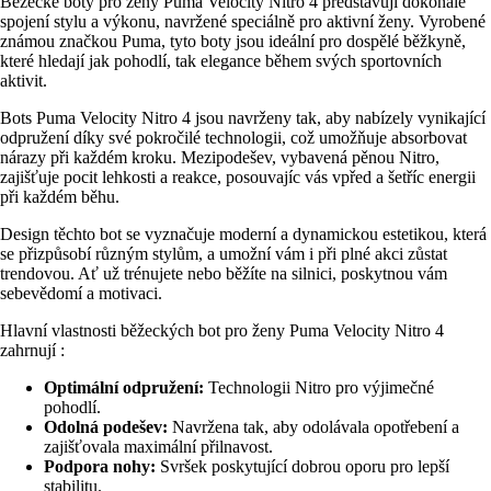
Běžecké boty pro ženy Puma Velocity Nitro 4 představují dokonalé
spojení stylu a výkonu, navržené speciálně pro aktivní ženy. Vyrobené
známou značkou Puma, tyto boty jsou ideální pro dospělé běžkyně,
které hledají jak pohodlí, tak elegance během svých sportovních
aktivit.
Bots Puma Velocity Nitro 4 jsou navrženy tak, aby nabízely vynikající
odpružení díky své pokročilé technologii, což umožňuje absorbovat
nárazy při každém kroku. Mezipodešev, vybavená pěnou Nitro,
zajišťuje pocit lehkosti a reakce, posouvajíc vás vpřed a šetříc energii
při každém běhu.
Design těchto bot se vyznačuje moderní a dynamickou estetikou, která
se přizpůsobí různým stylům, a umožní vám i při plné akci zůstat
trendovou. Ať už trénujete nebo běžíte na silnici, poskytnou vám
sebevědomí a motivaci.
Hlavní vlastnosti běžeckých bot pro ženy Puma Velocity Nitro 4
zahrnují :
Optimální odpružení:
Technologii Nitro pro výjimečné
pohodlí.
Odolná podešev:
Navržena tak, aby odolávala opotřebení a
zajišťovala maximální přilnavost.
Podpora nohy:
Svršek poskytující dobrou oporu pro lepší
stabilitu.