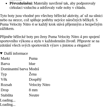
Převzdušnění:
Materiály navržené tak, aby podporovaly
cirkulaci vzduchu a udržovaly vaše nohy v chladu.
Tyto boty jsou vhodné pro všechny běžecké aktivity, ať už na silnici
nebo na stezce, což splňuje potřeby nejvíce náročných běžkyň. S
Puma Velocity Nitro 4 se každý krok stává příjemným a bezpečným
zážitkem.
Přijměte běžecké boty pro ženy Puma Velocity Nitro 4 pro spojení
sportovního výkonu a stylu v každodenním životě. Připravte se na
zdolání všech svých sportovních výzev s jistotou a elegancí!
Další informace
Marki
Puma
Barva
blue
Dominantní barva
Modrá
Typ
Žena
Věk
Dospělý
Rozsah
Velocity Nitro
Drop
8 mm
Stabilita
Neutre
Loading...
Loading...