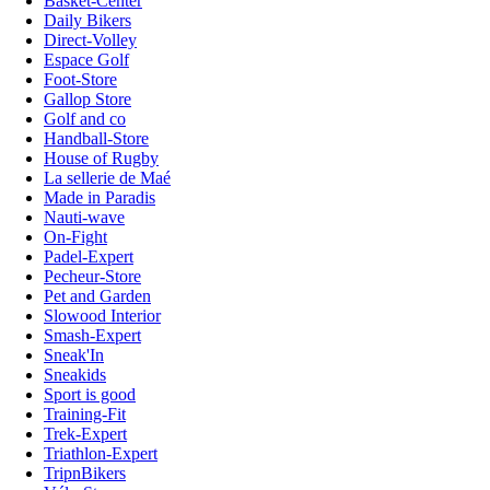
Basket-Center
Daily Bikers
Direct-Volley
Espace Golf
Foot-Store
Gallop Store
Golf and co
Handball-Store
House of Rugby
La sellerie de Maé
Made in Paradis
Nauti-wave
On-Fight
Padel-Expert
Pecheur-Store
Pet and Garden
Slowood Interior
Smash-Expert
Sneak'In
Sneakids
Sport is good
Training-Fit
Trek-Expert
Triathlon-Expert
TripnBikers