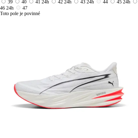
39
40
41
24h
42
24h
43
24h
44
45
24h
46
24h
47
Toto pole je povinné