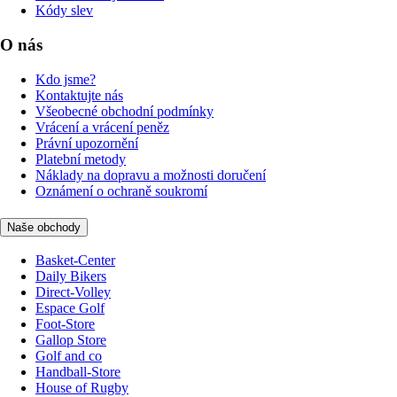
Kódy slev
O nás
Kdo jsme?
Kontaktujte nás
Všeobecné obchodní podmínky
Vrácení a vrácení peněz
Právní upozornění
Platební metody
Náklady na dopravu a možnosti doručení
Oznámení o ochraně soukromí
Naše obchody
Basket-Center
Daily Bikers
Direct-Volley
Espace Golf
Foot-Store
Gallop Store
Golf and co
Handball-Store
House of Rugby