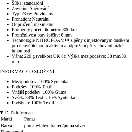
Šířka: standardní
Zavírání: Šněrování
Typ běžce: Pravidelný
Pronation: Neutrální
Odpružení: maximální
Průměrný počet kilometrů: 800 km
Proměnlivost paty špičky: 8 mm
Technologie NITROFOAM™ z pěny s injektovaným dusíkem
pro neuvěřitelnou reaktivitu a odpružení při zachování nízké
hmotnosti
Váha: 220 g (velikost UK 8); Výška mezipodešve: 38 mm/30
mm
INFORMACE O SLOŽENÍ
Mezipodešev: 100% Syntetika
Podešev: 100% Textil
Vnější podešev: 100% Guma
Svšek: 84% Textil, 16% Syntetika
Podšívka: 100% Textil
Další informace
Marki
Puma
Barva
puma white/ultra red/puma silver
Dominantní