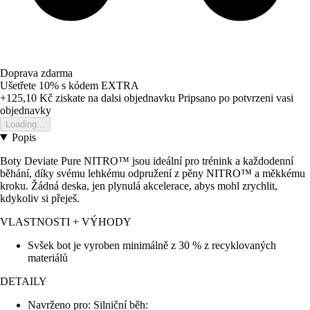
Doprava zdarma
Ušetřete 10%
s kódem
EXTRA
+125,10 Kč
ziskate na dalsi objednavku
Pripsano po potvrzeni vasi
objednavky
Loading...
Popis
Boty Deviate Pure NITRO™ jsou ideální pro trénink a každodenní
běhání, díky svému lehkému odpružení z pěny NITRO™ a měkkému
kroku. Žádná deska, jen plynulá akcelerace, abys mohl zrychlit,
kdykoliv si přeješ.
VLASTNOSTI + VÝHODY
Svšek bot je vyroben minimálně z 30 % z recyklovaných
materiálů
DETAILY
Navrženo pro: Silniční běh: