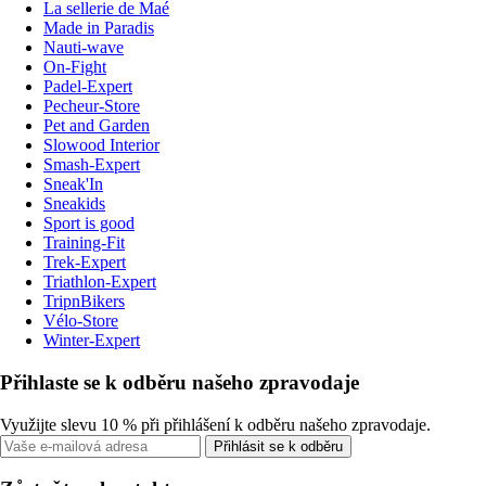
La sellerie de Maé
Made in Paradis
Nauti-wave
On-Fight
Padel-Expert
Pecheur-Store
Pet and Garden
Slowood Interior
Smash-Expert
Sneak'In
Sneakids
Sport is good
Training-Fit
Trek-Expert
Triathlon-Expert
TripnBikers
Vélo-Store
Winter-Expert
Přihlaste se k odběru našeho zpravodaje
Využijte slevu 10 % při přihlášení k odběru našeho zpravodaje.
Přihlásit se k odběru