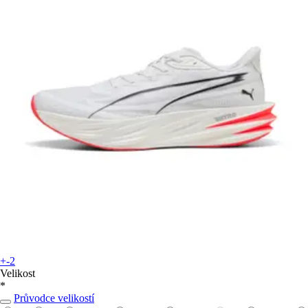
+-2
Velikost
*
Průvodce velikostí