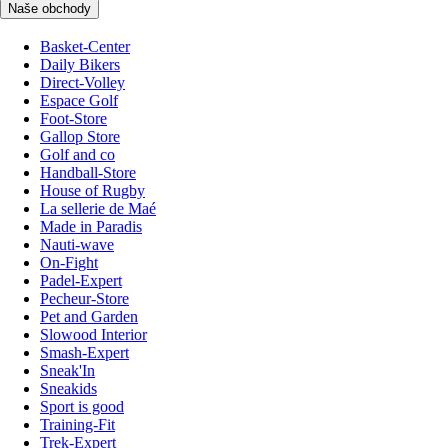
Naše obchody
Basket-Center
Daily Bikers
Direct-Volley
Espace Golf
Foot-Store
Gallop Store
Golf and co
Handball-Store
House of Rugby
La sellerie de Maé
Made in Paradis
Nauti-wave
On-Fight
Padel-Expert
Pecheur-Store
Pet and Garden
Slowood Interior
Smash-Expert
Sneak'In
Sneakids
Sport is good
Training-Fit
Trek-Expert