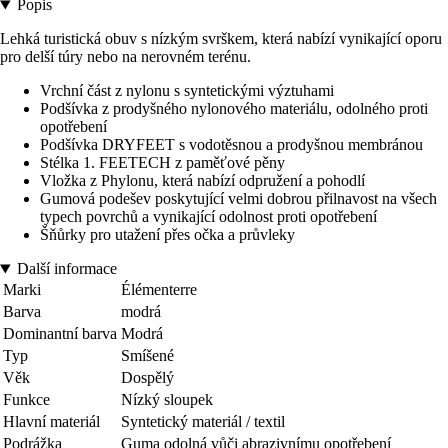
Popis
Lehká turistická obuv s nízkým svrškem, která nabízí vynikající oporu
pro delší túry nebo na nerovném terénu.
Vrchní část z nylonu s syntetickými výztuhami
Podšívka z prodyšného nylonového materiálu, odolného proti
opotřebení
Podšívka DRYFEET s vodotěsnou a prodyšnou membránou
Stélka 1. FEETECH z paměťové pěny
Vložka z Phylonu, která nabízí odpružení a pohodlí
Gumová podešev poskytující velmi dobrou přilnavost na všech
typech povrchů a vynikající odolnost proti opotřebení
Šňůrky pro utažení přes očka a průvleky
Další informace
Marki
Élémenterre
Barva
modrá
Dominantní barva
Modrá
Typ
Smíšené
Věk
Dospělý
Funkce
Nízký sloupek
Hlavní materiál
Syntetický materiál / textil
Podrážka
Guma odolná vůči abrazivnímu opotřebení