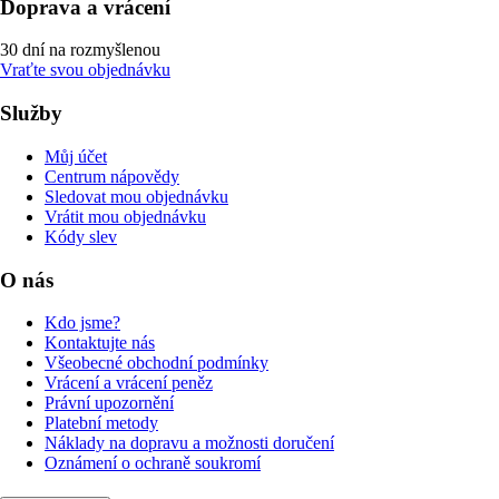
Doprava a vrácení
30 dní na rozmyšlenou
Vraťte svou objednávku
Služby
Můj účet
Centrum nápovědy
Sledovat mou objednávku
Vrátit mou objednávku
Kódy slev
O nás
Kdo jsme?
Kontaktujte nás
Všeobecné obchodní podmínky
Vrácení a vrácení peněz
Právní upozornění
Platební metody
Náklady na dopravu a možnosti doručení
Oznámení o ochraně soukromí