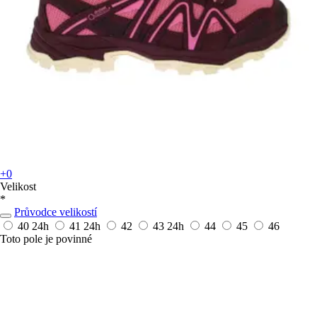
+0
Velikost
*
Průvodce velikostí
40
24h
41
24h
42
43
24h
44
45
46
Toto pole je povinné