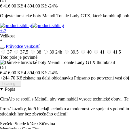
Od
6 416,00 Kč
4 894,00 Kč
-24%
Objevte turistické boty Meindl Tonale Lady GTX, které kombinují poho
+-2
Velikost
*
Průvodce velikostí
37
37,5
38
39
24h
39,5
40
41
41,5
Toto pole je povinné
Od
6 416,00 Kč
4 894,00 Kč
-24%
+244,70 Kč
ziskate na dalsi objednavku
Pripsano po potvrzeni vasi o
Loading...
Popis
CimAlp se spojil s Meindl, aby vám nabídl vysoce technické obuvi. Ta
Pro zákazníky, kteří hledají techniku a modernost ve spojení s pohodlí
středních hor bez zbytečného otálení!
Svršek: Suede kůže / Síťovina
Membrána: Gore-Tex