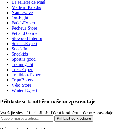
La sellerie de Maé
Made in Paradis
Nauti-wave
On-Fight
Padel-Expert
Pecheur-Store
Pet and Garden
Slowood Interior
Smash-Expert
Sneak'In
Sneakids
Sport is good
Training-Fit
Trek-Expert
Triathlon-Expert
TripnBikers
Vélo-Store
Winter-Expert
Přihlaste se k odběru našeho zpravodaje
Využijte slevu 10 % při přihlášení k odběru našeho zpravodaje.
Přihlásit se k odběru