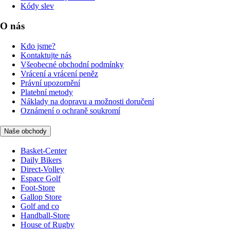
Kódy slev
O nás
Kdo jsme?
Kontaktujte nás
Všeobecné obchodní podmínky
Vrácení a vrácení peněz
Právní upozornění
Platební metody
Náklady na dopravu a možnosti doručení
Oznámení o ochraně soukromí
Naše obchody
Basket-Center
Daily Bikers
Direct-Volley
Espace Golf
Foot-Store
Gallop Store
Golf and co
Handball-Store
House of Rugby