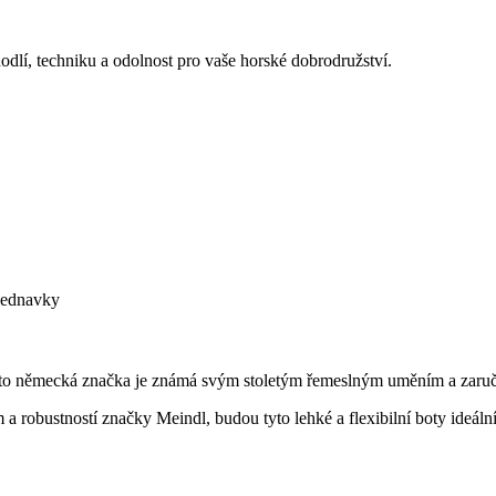
dlí, techniku a odolnost pro vaše horské dobrodružství.
bjednavky
to německá značka je známá svým stoletým řemeslným uměním a zaručuje 
m a robustností značky Meindl, budou tyto lehké a flexibilní boty ideál