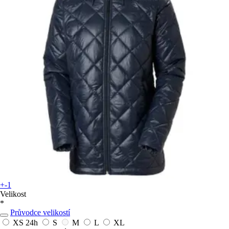
+-1
Velikost
*
Průvodce velikostí
XS
24h
S
M
L
XL