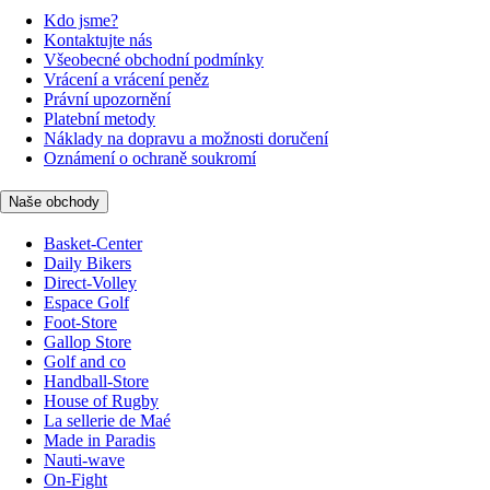
Kdo jsme?
Kontaktujte nás
Všeobecné obchodní podmínky
Vrácení a vrácení peněz
Právní upozornění
Platební metody
Náklady na dopravu a možnosti doručení
Oznámení o ochraně soukromí
Naše obchody
Basket-Center
Daily Bikers
Direct-Volley
Espace Golf
Foot-Store
Gallop Store
Golf and co
Handball-Store
House of Rugby
La sellerie de Maé
Made in Paradis
Nauti-wave
On-Fight