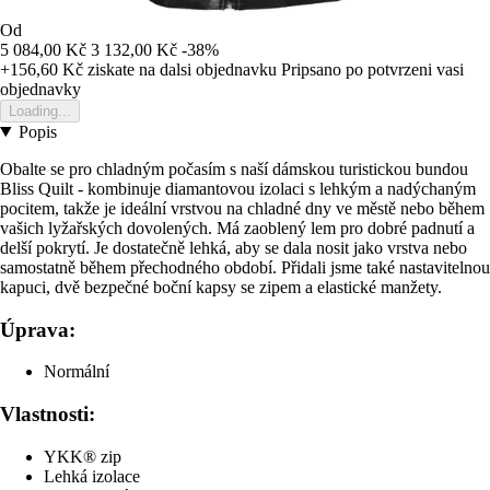
Od
5 084,00 Kč
3 132,00 Kč
-38%
+156,60 Kč
ziskate na dalsi objednavku
Pripsano po potvrzeni vasi
objednavky
Loading...
Popis
Obalte se pro chladným počasím s naší dámskou turistickou bundou
Bliss Quilt - kombinuje diamantovou izolaci s lehkým a nadýchaným
pocitem, takže je ideální vrstvou na chladné dny ve městě nebo během
vašich lyžařských dovolených. Má zaoblený lem pro dobré padnutí a
delší pokrytí. Je dostatečně lehká, aby se dala nosit jako vrstva nebo
samostatně během přechodného období. Přidali jsme také nastavitelnou
kapuci, dvě bezpečné boční kapsy se zipem a elastické manžety.
Úprava:
Normální
Vlastnosti:
YKK® zip
Lehká izolace