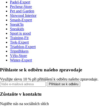
Padel-Expert
Pecheur-Store
Pet and Garden
Slowood Interior
Smash-Expert
Sneak'In
Sneakids
Sport is good
Training-Fit
Trek-Expert
Triathlon-Expert
TripnBikers
Vélo-Store
Winter-Expert
Přihlaste se k odběru našeho zpravodaje
Využijte slevu 10 % při přihlášení k odběru našeho zpravodaje.
Přihlásit se k odběru
Zůstaňte v kontaktu
Najděte nás na sociálních sítích