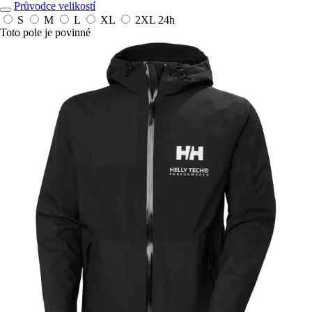
Průvodce velikostí
S
M
L
XL
2XL
24h
Toto pole je povinné