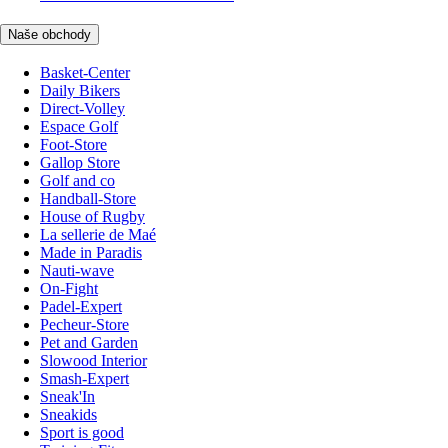
Naše obchody
Basket-Center
Daily Bikers
Direct-Volley
Espace Golf
Foot-Store
Gallop Store
Golf and co
Handball-Store
House of Rugby
La sellerie de Maé
Made in Paradis
Nauti-wave
On-Fight
Padel-Expert
Pecheur-Store
Pet and Garden
Slowood Interior
Smash-Expert
Sneak'In
Sneakids
Sport is good