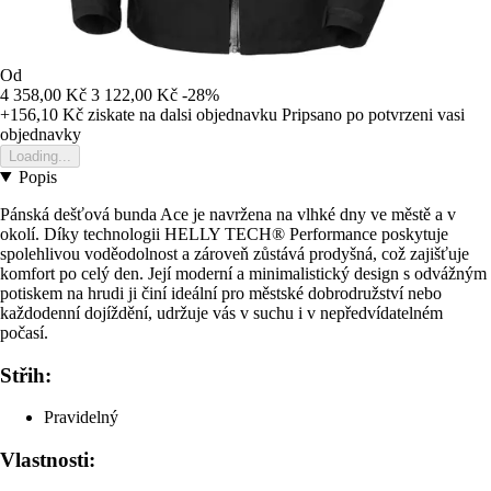
Od
4 358,00 Kč
3 122,00 Kč
-28%
+156,10 Kč
ziskate na dalsi objednavku
Pripsano po potvrzeni vasi
objednavky
Loading...
Popis
Pánská dešťová bunda Ace je navržena na vlhké dny ve městě a v
okolí. Díky technologii HELLY TECH® Performance poskytuje
spolehlivou voděodolnost a zároveň zůstává prodyšná, což zajišťuje
komfort po celý den. Její moderní a minimalistický design s odvážným
potiskem na hrudi ji činí ideální pro městské dobrodružství nebo
každodenní dojíždění, udržuje vás v suchu i v nepředvídatelném
počasí.
Střih:
Pravidelný
Vlastnosti: