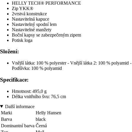
HELLY TECH® PERFORMANCE
Zip YKK®
2vrstvá konstrukce
Nastavitelná kapuce
Nastavitelný spodní lem
Nastavitelné manžety
Boční kapsy se zabezpečeným zipem
Potisk loga
Složení:
Vnější látka: 100 % polyester - Vnější látka 2: 100 % polyamid -
Podšívka: 100 % polyamid
Specifikace:
Hmotnost: 495,0 g
Délka vnitřního švu: 76,5 cm
Další informace
Marki
Helly Hansen
Barva
black
Dominantní barva
Černá