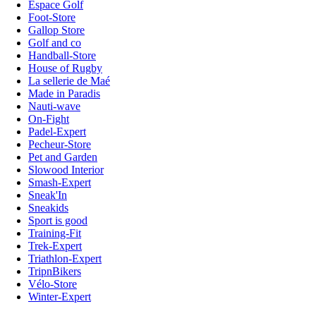
Espace Golf
Foot-Store
Gallop Store
Golf and co
Handball-Store
House of Rugby
La sellerie de Maé
Made in Paradis
Nauti-wave
On-Fight
Padel-Expert
Pecheur-Store
Pet and Garden
Slowood Interior
Smash-Expert
Sneak'In
Sneakids
Sport is good
Training-Fit
Trek-Expert
Triathlon-Expert
TripnBikers
Vélo-Store
Winter-Expert