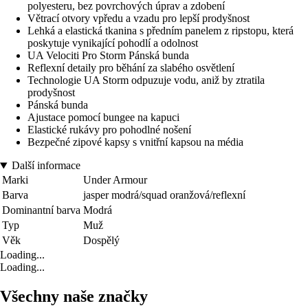
polyesteru, bez povrchových úprav a zdobení
Větrací otvory vpředu a vzadu pro lepší prodyšnost
Lehká a elastická tkanina s předním panelem z ripstopu, která
poskytuje vynikající pohodlí a odolnost
UA Velociti Pro Storm Pánská bunda
Reflexní detaily pro běhání za slabého osvětlení
Technologie UA Storm odpuzuje vodu, aniž by ztratila
prodyšnost
Pánská bunda
Ajustace pomocí bungee na kapuci
Elastické rukávy pro pohodlné nošení
Bezpečné zipové kapsy s vnitřní kapsou na média
Další informace
Marki
Under Armour
Barva
jasper modrá/squad oranžová/reflexní
Dominantní barva
Modrá
Typ
Muž
Věk
Dospělý
Loading...
Loading...
Všechny naše značky