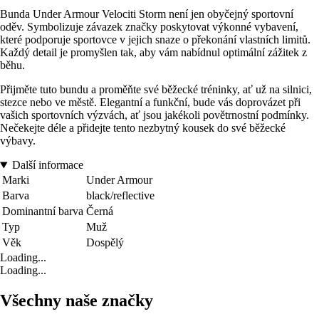
Bunda Under Armour Velociti Storm není jen obyčejný sportovní
oděv. Symbolizuje závazek značky poskytovat výkonné vybavení,
které podporuje sportovce v jejich snaze o překonání vlastních limitů.
Každý detail je promyšlen tak, aby vám nabídnul optimální zážitek z
běhu.
Přijměte tuto bundu a proměňte své běžecké tréninky, ať už na silnici,
stezce nebo ve městě. Elegantní a funkční, bude vás doprovázet při
vašich sportovních výzvách, ať jsou jakékoli povětrnostní podmínky.
Nečekejte déle a přidejte tento nezbytný kousek do své běžecké
výbavy.
Další informace
Marki
Under Armour
Barva
black/reflective
Dominantní barva
Černá
Typ
Muž
Věk
Dospělý
Loading...
Loading...
Všechny naše značky