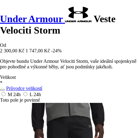
Under Armour
Veste
Velociti Storm
Od
2 300,00 Kč
1 747,00 Kč
-24%
Objevte bundu Under Armour Velociti Storm, vaše ideální spojenkyně
pro pohodlné a výkonné běhy, ať jsou podmínky jakékoli.
Velikost
*
Průvodce velikostí
M
24h
L
24h
Toto pole je povinné