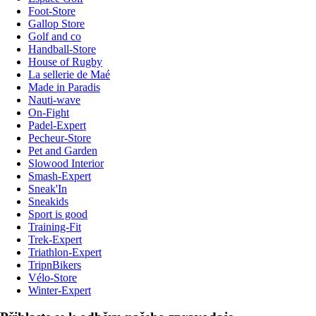
Foot-Store
Gallop Store
Golf and co
Handball-Store
House of Rugby
La sellerie de Maé
Made in Paradis
Nauti-wave
On-Fight
Padel-Expert
Pecheur-Store
Pet and Garden
Slowood Interior
Smash-Expert
Sneak'In
Sneakids
Sport is good
Training-Fit
Trek-Expert
Triathlon-Expert
TripnBikers
Vélo-Store
Winter-Expert