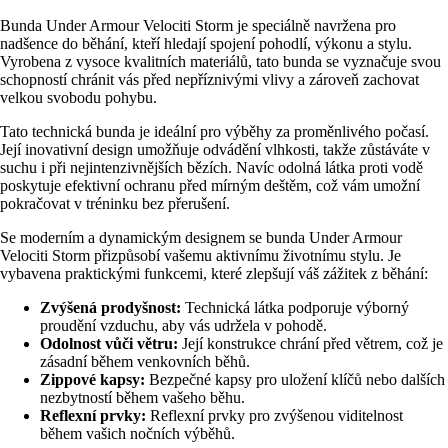
Bunda Under Armour Velociti Storm je speciálně navržena pro
nadšence do běhání, kteří hledají spojení pohodlí, výkonu a stylu.
Vyrobena z vysoce kvalitních materiálů, tato bunda se vyznačuje svou
schopností chránit vás před nepříznivými vlivy a zároveň zachovat
velkou svobodu pohybu.
Tato technická bunda je ideální pro výběhy za proměnlivého počasí.
Její inovativní design umožňuje odvádění vlhkosti, takže zůstáváte v
suchu i při nejintenzivnějších bězích. Navíc odolná látka proti vodě
poskytuje efektivní ochranu před mírným deštěm, což vám umožní
pokračovat v tréninku bez přerušení.
Se moderním a dynamickým designem se bunda Under Armour
Velociti Storm přizpůsobí vašemu aktivnímu životnímu stylu. Je
vybavena praktickými funkcemi, které zlepšují váš zážitek z běhání:
Zvýšená prodyšnost:
Technická látka podporuje výborný
proudění vzduchu, aby vás udržela v pohodě.
Odolnost vůči větru:
Její konstrukce chrání před větrem, což je
zásadní během venkovních běhů.
Zippové kapsy:
Bezpečné kapsy pro uložení klíčů nebo dalších
nezbytností během vašeho běhu.
Reflexní prvky:
Reflexní prvky pro zvýšenou viditelnost
během vašich nočních výběhů.