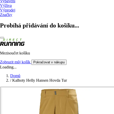
Vybavení
Výživa
Výprodej
Značky
Probíhá přidávání do košíku...
Mezisoučet košíku
Zobrazit můj košík
Pokračovat v nákupu
Loading...
Domů
/
Kalhoty Helly Hansen Hovda Tur