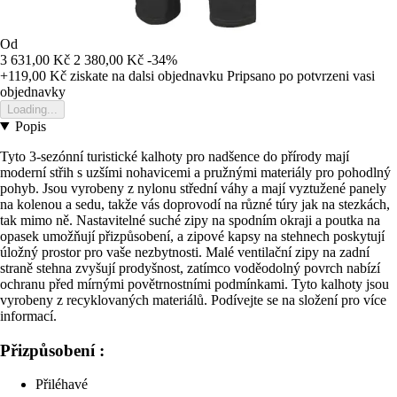
Od
3 631,00 Kč
2 380,00 Kč
-34%
+119,00 Kč
ziskate na dalsi objednavku
Pripsano po potvrzeni vasi
objednavky
Loading...
Popis
Tyto 3-sezónní turistické kalhoty pro nadšence do přírody mají
moderní střih s uzšími nohavicemi a pružnými materiály pro pohodlný
pohyb. Jsou vyrobeny z nylonu střední váhy a mají vyztužené panely
na kolenou a sedu, takže vás doprovodí na různé túry jak na stezkách,
tak mimo ně. Nastavitelné suché zipy na spodním okraji a poutka na
opasek umožňují přizpůsobení, a zipové kapsy na stehnech poskytují
úložný prostor pro vaše nezbytnosti. Malé ventilační zipy na zadní
straně stehna zvyšují prodyšnost, zatímco voděodolný povrch nabízí
ochranu před mírnými povětrnostními podmínkami. Tyto kalhoty jsou
vyrobeny z recyklovaných materiálů. Podívejte se na složení pro více
informací.
Přizpůsobení :
Přiléhavé