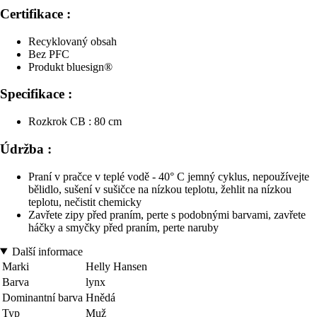
Certifikace :
Recyklovaný obsah
Bez PFC
Produkt bluesign®
Specifikace :
Rozkrok CB : 80 cm
Údržba :
Praní v pračce v teplé vodě - 40° C jemný cyklus, nepoužívejte
bělidlo, sušení v sušičce na nízkou teplotu, žehlit na nízkou
teplotu, nečistit chemicky
Zavřete zipy před praním, perte s podobnými barvami, zavřete
háčky a smyčky před praním, perte naruby
Další informace
Marki
Helly Hansen
Barva
lynx
Dominantní barva
Hnědá
Typ
Muž