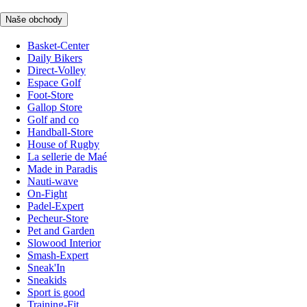
Naše obchody
Basket-Center
Daily Bikers
Direct-Volley
Espace Golf
Foot-Store
Gallop Store
Golf and co
Handball-Store
House of Rugby
La sellerie de Maé
Made in Paradis
Nauti-wave
On-Fight
Padel-Expert
Pecheur-Store
Pet and Garden
Slowood Interior
Smash-Expert
Sneak'In
Sneakids
Sport is good
Training-Fit