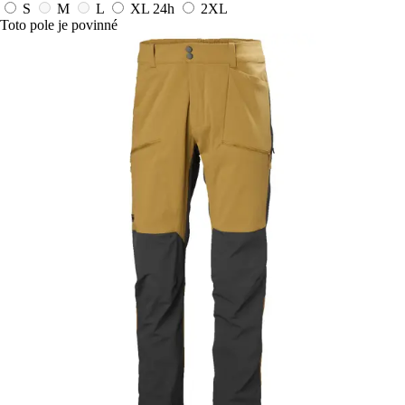
S
M
L
XL
24h
2XL
Toto pole je povinné