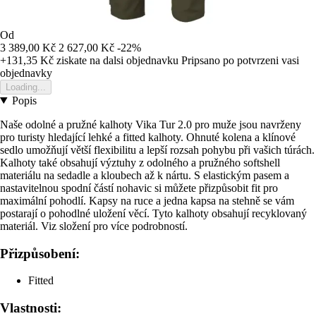
Od
3 389,00 Kč
2 627,00 Kč
-22%
+131,35 Kč
ziskate na dalsi objednavku
Pripsano po potvrzeni vasi
objednavky
Loading...
Popis
Naše odolné a pružné kalhoty Vika Tur 2.0 pro muže jsou navrženy
pro turisty hledající lehké a fitted kalhoty. Ohnuté kolena a klínové
sedlo umožňují větší flexibilitu a lepší rozsah pohybu při vašich túrách.
Kalhoty také obsahují výztuhy z odolného a pružného softshell
materiálu na sedadle a kloubech až k nártu. S elastickým pasem a
nastavitelnou spodní částí nohavic si můžete přizpůsobit fit pro
maximální pohodlí. Kapsy na ruce a jedna kapsa na stehně se vám
postarají o pohodlné uložení věcí. Tyto kalhoty obsahují recyklovaný
materiál. Viz složení pro více podrobností.
Přizpůsobení:
Fitted
Vlastnosti: