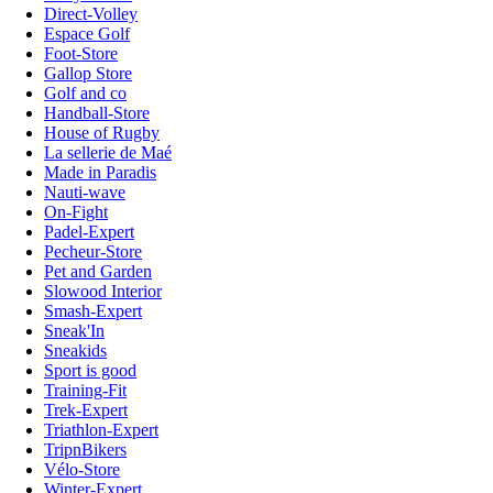
Direct-Volley
Espace Golf
Foot-Store
Gallop Store
Golf and co
Handball-Store
House of Rugby
La sellerie de Maé
Made in Paradis
Nauti-wave
On-Fight
Padel-Expert
Pecheur-Store
Pet and Garden
Slowood Interior
Smash-Expert
Sneak'In
Sneakids
Sport is good
Training-Fit
Trek-Expert
Triathlon-Expert
TripnBikers
Vélo-Store
Winter-Expert