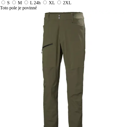
S
M
L
24h
XL
2XL
Toto pole je povinné