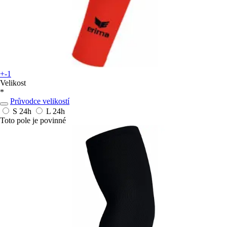
+-1
Velikost
*
Průvodce velikostí
S
24h
L
24h
Toto pole je povinné