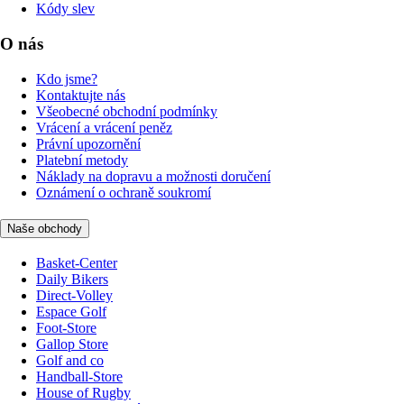
Kódy slev
O nás
Kdo jsme?
Kontaktujte nás
Všeobecné obchodní podmínky
Vrácení a vrácení peněz
Právní upozornění
Platební metody
Náklady na dopravu a možnosti doručení
Oznámení o ochraně soukromí
Naše obchody
Basket-Center
Daily Bikers
Direct-Volley
Espace Golf
Foot-Store
Gallop Store
Golf and co
Handball-Store
House of Rugby