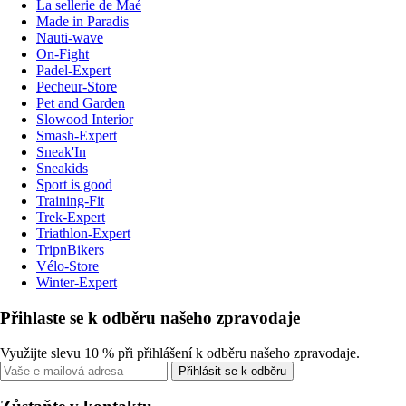
La sellerie de Maé
Made in Paradis
Nauti-wave
On-Fight
Padel-Expert
Pecheur-Store
Pet and Garden
Slowood Interior
Smash-Expert
Sneak'In
Sneakids
Sport is good
Training-Fit
Trek-Expert
Triathlon-Expert
TripnBikers
Vélo-Store
Winter-Expert
Přihlaste se k odběru našeho zpravodaje
Využijte slevu 10 % při přihlášení k odběru našeho zpravodaje.
Přihlásit se k odběru