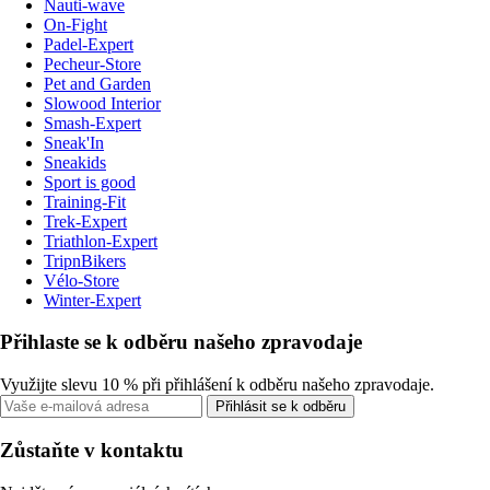
Nauti-wave
On-Fight
Padel-Expert
Pecheur-Store
Pet and Garden
Slowood Interior
Smash-Expert
Sneak'In
Sneakids
Sport is good
Training-Fit
Trek-Expert
Triathlon-Expert
TripnBikers
Vélo-Store
Winter-Expert
Přihlaste se k odběru našeho zpravodaje
Využijte slevu 10 % při přihlášení k odběru našeho zpravodaje.
Přihlásit se k odběru
Zůstaňte v kontaktu