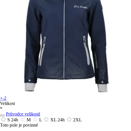
+-2
Velikost
*
Průvodce velikostí
S
24h
M
L
XL
24h
2XL
Toto pole je povinné