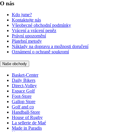
O nás
Kdo jsme?
Kontaktujte nás
Všeobecné obchodní podmínky
Vrácení a vrácení peněz
Právní upozornění
Platební metody
Náklady na dopravu a možnosti doručení
Oznámení o ochraně soukromí
Naše obchody
Basket-Center
Daily Bikers
Direct-Volley
Espace Golf
Foot-Store
Gallop Store
Golf and co
Handball-Store
House of Rugby
La sellerie de Maé
Made in Paradis