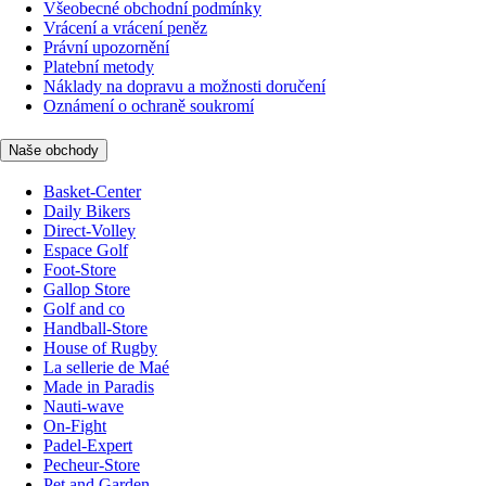
Všeobecné obchodní podmínky
Vrácení a vrácení peněz
Právní upozornění
Platební metody
Náklady na dopravu a možnosti doručení
Oznámení o ochraně soukromí
Naše obchody
Basket-Center
Daily Bikers
Direct-Volley
Espace Golf
Foot-Store
Gallop Store
Golf and co
Handball-Store
House of Rugby
La sellerie de Maé
Made in Paradis
Nauti-wave
On-Fight
Padel-Expert
Pecheur-Store
Pet and Garden