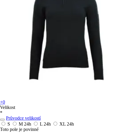
+0
Velikost
*
Průvodce velikostí
S
M
24h
L
24h
XL
24h
Toto pole je povinné