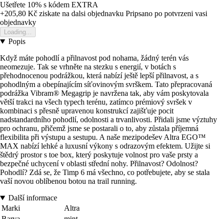
Ušetřete 10%
s kódem
EXTRA
+205,80 Kč
ziskate na dalsi objednavku
Pripsano po potvrzeni vasi
objednavky
Loading...
Popis
Když máte pohodlí a přilnavost pod nohama, žádný terén vás
neomezuje. Tak se vrhněte na stezku s energií, v botách s
přehodnocenou podrážkou, která nabízí ještě lepší přilnavost, a s
pohodlným a obepínajícím síťovinovým svrškem. Tato přepracovaná
podrážka Vibram® Megagrip je navržena tak, aby vám poskytovala
větší trakci na všech typech terénu, zatímco prémiový svršek v
kombinaci s přesně upravenou konstrukcí zajišťuje pocit
nadstandardního pohodlí, odolnosti a trvanlivosti. Přidali jsme výztuhy
pro ochranu, přičemž jsme se postarali o to, aby zůstala příjemná
flexibilita při výstupu a sestupu. A naše mezipodešev Altra EGO™
MAX nabízí lehké a luxusní výkony s odrazovým efektem. Užijte si
štědrý prostor s toe box, který poskytuje volnost pro vaše prsty a
bezpečné uchycení v oblasti střední nohy. Přilnavost? Odolnost?
Pohodlí? Zdá se, že Timp 6 má všechno, co potřebujete, aby se stala
vaší novou oblíbenou botou na trail running.
Další informace
Marki
Altra
Barva
mint