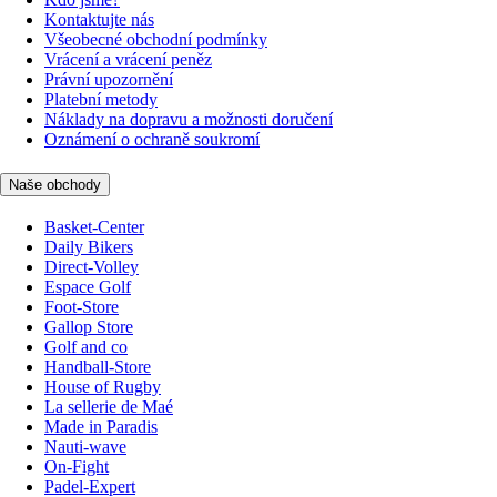
Kontaktujte nás
Všeobecné obchodní podmínky
Vrácení a vrácení peněz
Právní upozornění
Platební metody
Náklady na dopravu a možnosti doručení
Oznámení o ochraně soukromí
Naše obchody
Basket-Center
Daily Bikers
Direct-Volley
Espace Golf
Foot-Store
Gallop Store
Golf and co
Handball-Store
House of Rugby
La sellerie de Maé
Made in Paradis
Nauti-wave
On-Fight
Padel-Expert