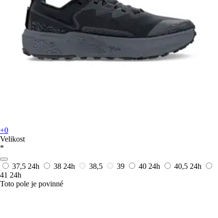
+0
Velikost
*
37,5
24h
38
24h
38,5
39
40
24h
40,5
24h
41
24h
Toto pole je povinné