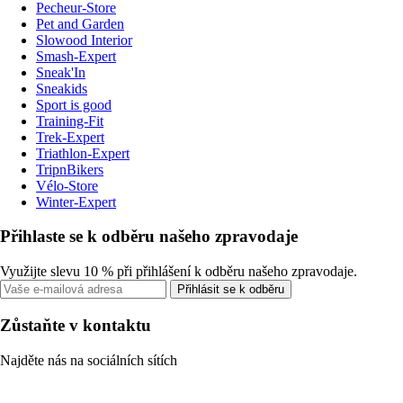
Pecheur-Store
Pet and Garden
Slowood Interior
Smash-Expert
Sneak'In
Sneakids
Sport is good
Training-Fit
Trek-Expert
Triathlon-Expert
TripnBikers
Vélo-Store
Winter-Expert
Přihlaste se k odběru našeho zpravodaje
Využijte slevu 10 % při přihlášení k odběru našeho zpravodaje.
Přihlásit se k odběru
Zůstaňte v kontaktu
Najděte nás na sociálních sítích