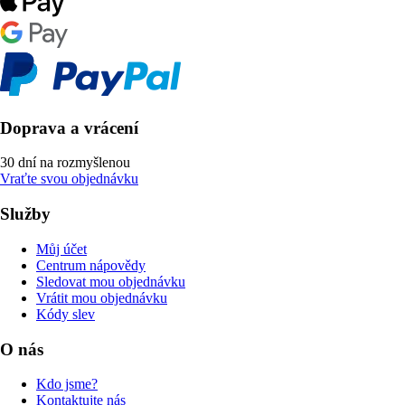
Doprava a vrácení
30 dní na rozmyšlenou
Vraťte svou objednávku
Služby
Můj účet
Centrum nápovědy
Sledovat mou objednávku
Vrátit mou objednávku
Kódy slev
O nás
Kdo jsme?
Kontaktujte nás