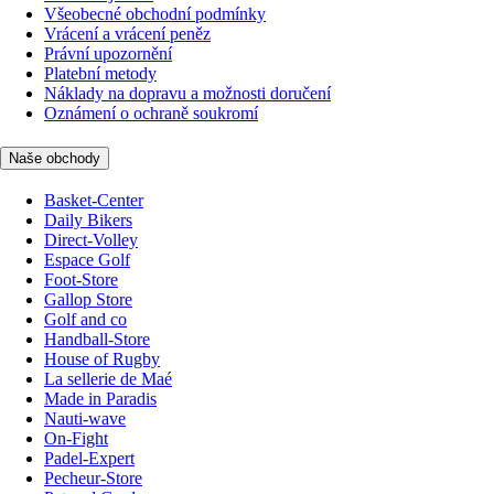
Všeobecné obchodní podmínky
Vrácení a vrácení peněz
Právní upozornění
Platební metody
Náklady na dopravu a možnosti doručení
Oznámení o ochraně soukromí
Naše obchody
Basket-Center
Daily Bikers
Direct-Volley
Espace Golf
Foot-Store
Gallop Store
Golf and co
Handball-Store
House of Rugby
La sellerie de Maé
Made in Paradis
Nauti-wave
On-Fight
Padel-Expert
Pecheur-Store