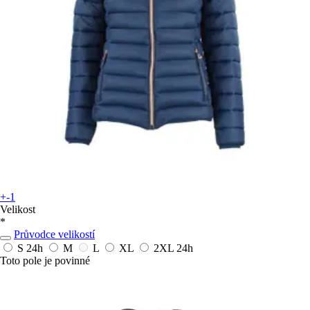
+-1
Velikost
*
Průvodce velikostí
S
24h
M
L
XL
2XL
24h
Toto pole je povinné