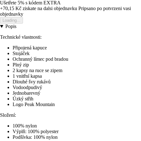
Ušetřete 5%
s kódem
EXTRA
+70,15 Kč
ziskate na dalsi objednavku
Pripsano po potvrzeni vasi
objednavky
Loading...
Popis
Technické vlastnosti:
Připojená kapuce
Stojáček
Ochranný límec pod bradou
Plný zip
2 kapsy na ruce se zipem
1 vnitřní kapsa
Dlouhé švy rukávů
Vodoodpudivý
Jednobarevný
Úzký střih
Logo Peak Mountain
Složení:
100% nylon
Výplň: 100% polyester
Podšívka: 100% nylon