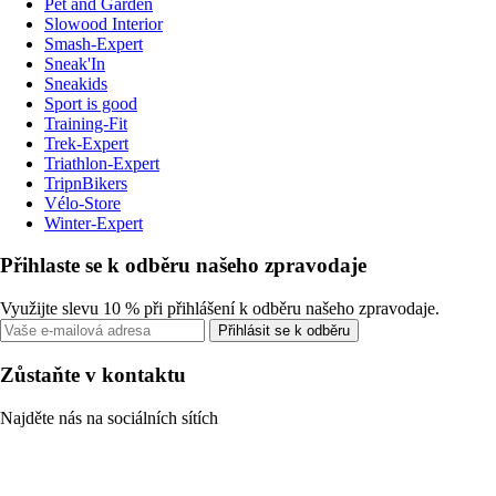
Pet and Garden
Slowood Interior
Smash-Expert
Sneak'In
Sneakids
Sport is good
Training-Fit
Trek-Expert
Triathlon-Expert
TripnBikers
Vélo-Store
Winter-Expert
Přihlaste se k odběru našeho zpravodaje
Využijte slevu 10 % při přihlášení k odběru našeho zpravodaje.
Přihlásit se k odběru
Zůstaňte v kontaktu
Najděte nás na sociálních sítích