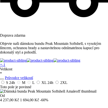
Doprava zdarma
Objevte naši dámskou bundu Peak Mountain Softshell, s vysokým
límcem, ochranou brady a nastavitelnou odnímatelnou kapucí pro
dokonalý styl a pohodlí.
+-1
Velikost
*
Průvodce velikostí
S
24h
M
L
XL
24h
2XL
Toto pole je povinné
Od
4 237,00 Kč
1 694,00 Kč
-60%