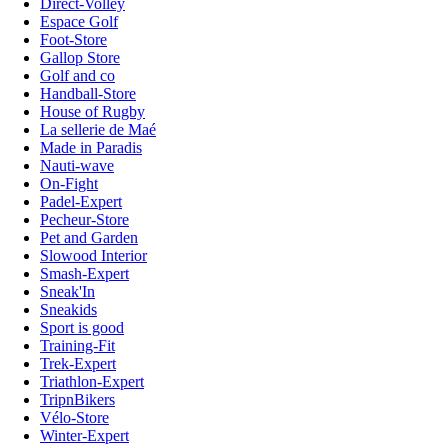
Direct-Volley
Espace Golf
Foot-Store
Gallop Store
Golf and co
Handball-Store
House of Rugby
La sellerie de Maé
Made in Paradis
Nauti-wave
On-Fight
Padel-Expert
Pecheur-Store
Pet and Garden
Slowood Interior
Smash-Expert
Sneak'In
Sneakids
Sport is good
Training-Fit
Trek-Expert
Triathlon-Expert
TripnBikers
Vélo-Store
Winter-Expert