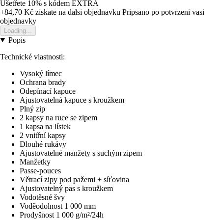
Ušetřete 10%
s kódem
EXTRA
+84,70 Kč
ziskate na dalsi objednavku
Pripsano po potvrzeni vasi
objednavky
Loading...
Popis
Technické vlastnosti:
Vysoký límec
Ochrana brady
Odepínací kapuce
Ajustovatelná kapuce s kroužkem
Plný zip
2 kapsy na ruce se zipem
1 kapsa na lístek
2 vnitřní kapsy
Dlouhé rukávy
Ajustovatelné manžety s suchým zipem
Manžetky
Passe-pouces
Větrací zipy pod pažemi + síťovina
Ajustovatelný pas s kroužkem
Vodotěsné švy
Voděodolnost 1 000 mm
Prodyšnost 1 000 g/m²/24h