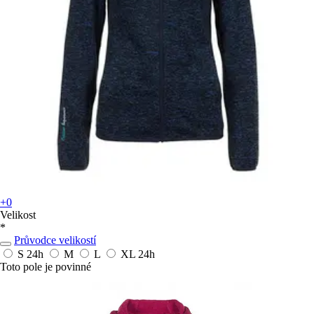
+0
Velikost
*
Průvodce velikostí
S
24h
M
L
XL
24h
Toto pole je povinné