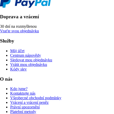
Doprava a vrácení
30 dní na rozmyšlenou
Vraťte svou objednávku
Služby
Můj účet
Centrum nápovědy
Sledovat mou objednávku
Vrátit mou objednávku
Kódy slev
O nás
Kdo jsme?
Kontaktujte nás
Všeobecné obchodní podmínky
Vrácení a vrácení peněz
Právní upozornění
Platební metody