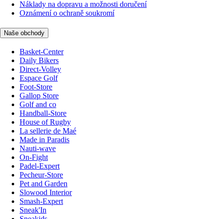
Náklady na dopravu a možnosti doručení
Oznámení o ochraně soukromí
Naše obchody
Basket-Center
Daily Bikers
Direct-Volley
Espace Golf
Foot-Store
Gallop Store
Golf and co
Handball-Store
House of Rugby
La sellerie de Maé
Made in Paradis
Nauti-wave
On-Fight
Padel-Expert
Pecheur-Store
Pet and Garden
Slowood Interior
Smash-Expert
Sneak'In
Sneakids