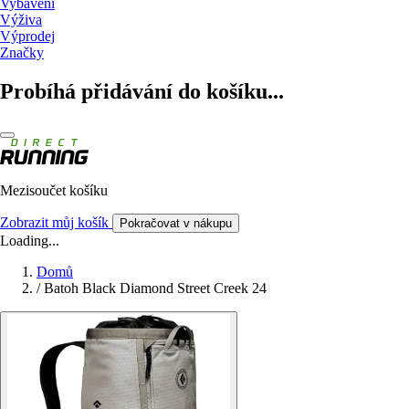
Vybavení
Výživa
Výprodej
Značky
Probíhá přidávání do košíku...
Mezisoučet košíku
Zobrazit můj košík
Pokračovat v nákupu
Loading...
Domů
/
Batoh Black Diamond Street Creek 24