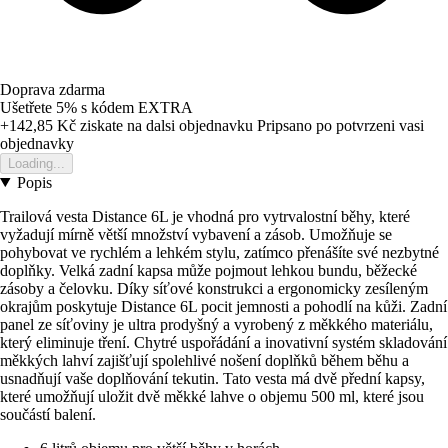
Doprava zdarma
Ušetřete 5%
s kódem
EXTRA
+142,85 Kč
ziskate na dalsi objednavku
Pripsano po potvrzeni vasi
objednavky
Loading...
Popis
Trailová vesta Distance 6L je vhodná pro vytrvalostní běhy, které
vyžadují mírně větší množství vybavení a zásob. Umožňuje se
pohybovat ve rychlém a lehkém stylu, zatímco přenášíte své nezbytné
doplňky. Velká zadní kapsa může pojmout lehkou bundu, běžecké
zásoby a čelovku. Díky síťové konstrukci a ergonomicky zesíleným
okrajům poskytuje Distance 6L pocit jemnosti a pohodlí na kůži. Zadní
panel ze síťoviny je ultra prodyšný a vyrobený z měkkého materiálu,
který eliminuje tření. Chytré uspořádání a inovativní systém skladování
měkkých lahví zajišťují spolehlivé nošení doplňků během běhu a
usnadňují vaše doplňování tekutin. Tato vesta má dvě přední kapsy,
které umožňují uložit dvě měkké lahve o objemu 500 ml, které jsou
součástí balení.