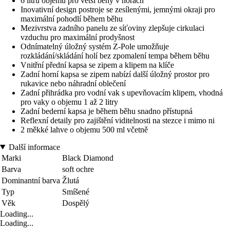
6 litrů objemu pro větší běhy v horách
Inovativní design postroje se zesílenými, jemnými okraji pro
maximální pohodlí během běhu
Mezivrstva zadního panelu ze síťoviny zlepšuje cirkulaci
vzduchu pro maximální prodyšnost
Odnímatelný úložný systém Z-Pole umožňuje
rozkládání/skládání holí bez zpomalení tempa během běhu
Vnitřní přední kapsa se zipem a klipem na klíče
Zadní horní kapsa se zipem nabízí další úložný prostor pro
rukavice nebo náhradní oblečení
Zadní přihrádka pro vodní vak s upevňovacím klipem, vhodná
pro vaky o objemu 1 až 2 litry
Zadní bederní kapsa je během běhu snadno přístupná
Reflexní detaily pro zajištění viditelnosti na stezce i mimo ni
2 měkké lahve o objemu 500 ml včetně
Další informace
Marki
Black Diamond
Barva
soft ochre
Dominantní barva
Žlutá
Typ
Smíšené
Věk
Dospělý
Loading...
Loading...