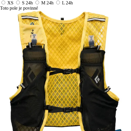
XS
S
24h
M
24h
L
24h
Toto pole je povinné