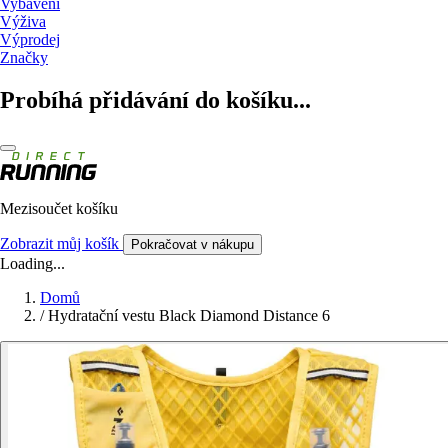
Vybavení
Výživa
Výprodej
Značky
Probíhá přidávání do košíku...
Mezisoučet košíku
Zobrazit můj košík
Pokračovat v nákupu
Loading...
Domů
/
Hydratační vestu Black Diamond Distance 6