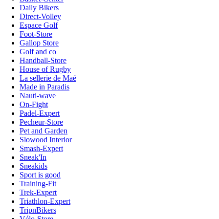
Daily Bikers
Direct-Volley
Espace Golf
Foot-Store
Gallop Store
Golf and co
Handball-Store
House of Rugby
La sellerie de Maé
Made in Paradis
Nauti-wave
On-Fight
Padel-Expert
Pecheur-Store
Pet and Garden
Slowood Interior
Smash-Expert
Sneak'In
Sneakids
Sport is good
Training-Fit
Trek-Expert
Triathlon-Expert
TripnBikers
Vélo-Store