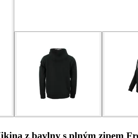
kina z bavlny s plným zipem Fr