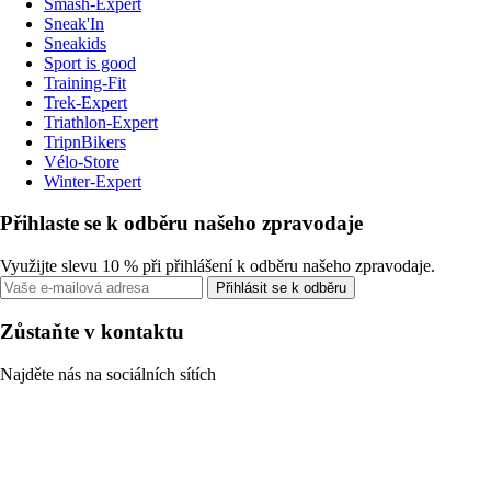
Smash-Expert
Sneak'In
Sneakids
Sport is good
Training-Fit
Trek-Expert
Triathlon-Expert
TripnBikers
Vélo-Store
Winter-Expert
Přihlaste se k odběru našeho zpravodaje
Využijte slevu 10 % při přihlášení k odběru našeho zpravodaje.
Přihlásit se k odběru
Zůstaňte v kontaktu
Najděte nás na sociálních sítích