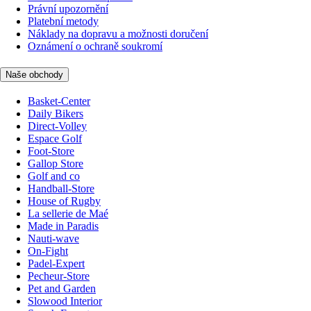
Právní upozornění
Platební metody
Náklady na dopravu a možnosti doručení
Oznámení o ochraně soukromí
Naše obchody
Basket-Center
Daily Bikers
Direct-Volley
Espace Golf
Foot-Store
Gallop Store
Golf and co
Handball-Store
House of Rugby
La sellerie de Maé
Made in Paradis
Nauti-wave
On-Fight
Padel-Expert
Pecheur-Store
Pet and Garden
Slowood Interior