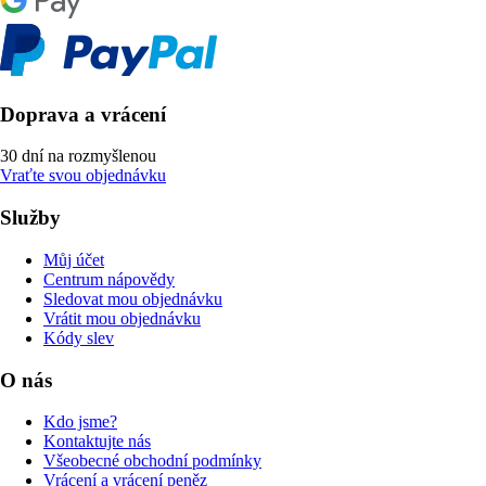
Doprava a vrácení
30 dní na rozmyšlenou
Vraťte svou objednávku
Služby
Můj účet
Centrum nápovědy
Sledovat mou objednávku
Vrátit mou objednávku
Kódy slev
O nás
Kdo jsme?
Kontaktujte nás
Všeobecné obchodní podmínky
Vrácení a vrácení peněz