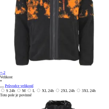
+-2
Velikost
*
Průvodce velikostí
S
24h
M
L
XL
24h
2XL
24h
3XL
24h
Toto pole je povinné