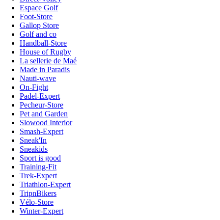
Espace Golf
Foot-Store
Gallop Store
Golf and co
Handball-Store
House of Rugby
La sellerie de Maé
Made in Paradis
Nauti-wave
On-Fight
Padel-Expert
Pecheur-Store
Pet and Garden
Slowood Interior
Smash-Expert
Sneak'In
Sneakids
Sport is good
Training-Fit
Trek-Expert
Triathlon-Expert
TripnBikers
Vélo-Store
Winter-Expert