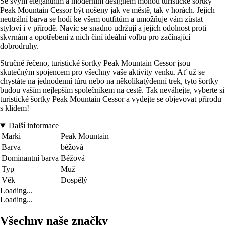
Se svým elegantním a moderním designem mohou turistické šortky
Peak Mountain Cessor být nošeny jak ve městě, tak v horách. Jejich
neutrální barva se hodí ke všem outfitům a umožňuje vám zůstat
styloví i v přírodě. Navíc se snadno udržují a jejich odolnost proti
skvrnám a opotřebení z nich činí ideální volbu pro začínající
dobrodruhy.
Stručně řečeno, turistické šortky Peak Mountain Cessor jsou
skutečným spojencem pro všechny vaše aktivity venku. Ať už se
chystáte na jednodenní túru nebo na několikatýdenní trek, tyto šortky
budou vaším nejlepším společníkem na cestě. Tak neváhejte, vyberte si
turistické šortky Peak Mountain Cessor a vydejte se objevovat přírodu
s klidem!
Další informace
Marki
Peak Mountain
Barva
béžová
Dominantní barva
Béžová
Typ
Muž
Věk
Dospělý
Loading...
Loading...
Všechny naše značky