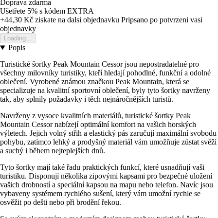
Doprava zdarma
Ušetřete 5%
s kódem
EXTRA
+44,30 Kč
ziskate na dalsi objednavku
Pripsano po potvrzeni vasi
objednavky
Loading...
Popis
Turistické šortky Peak Mountain Cessor jsou nepostradatelné pro
všechny milovníky turistiky, kteří hledají pohodlné, funkční a odolné
oblečení. Vyrobené známou značkou Peak Mountain, která se
specializuje na kvalitní sportovní oblečení, byly tyto šortky navrženy
tak, aby splnily požadavky i těch nejnáročnějších turistů.
Navrženy z vysoce kvalitních materiálů, turistické šortky Peak
Mountain Cessor nabízejí optimální komfort na vašich horských
výletech. Jejich volný střih a elastický pás zaručují maximální svobodu
pohybu, zatímco lehký a prodyšný materiál vám umožňuje zůstat svěží
a suchý i během nejteplejších dnů.
Tyto šortky mají také řadu praktických funkcí, které usnadňují vaši
turistiku. Disponují několika zipovými kapsami pro bezpečné uložení
vašich drobností a speciální kapsou na mapu nebo telefon. Navíc jsou
vybaveny systémem rychlého sušení, který vám umožní rychle se
osvěžit po dešti nebo při brodění řekou.