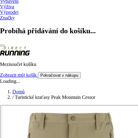
Vybavení
Výživa
Výprodej
Značky
Probíhá přidávání do košíku...
Mezisoučet košíku
Zobrazit můj košík
Pokračovat v nákupu
Loading...
Domů
/
Turistické kraťasy Peak Mountain Cessor