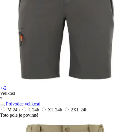
+-2
Velikost
*
Průvodce velikostí
M
24h
L
24h
XL
24h
2XL
24h
Toto pole je povinné