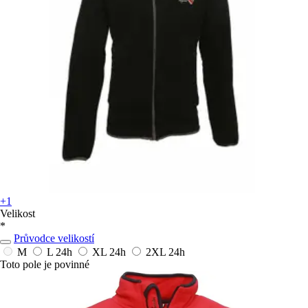
+1
Velikost
*
Průvodce velikostí
M
L
24h
XL
24h
2XL
24h
Toto pole je povinné