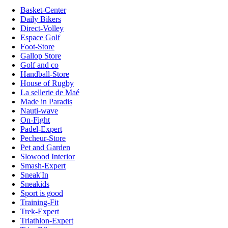
Basket-Center
Daily Bikers
Direct-Volley
Espace Golf
Foot-Store
Gallop Store
Golf and co
Handball-Store
House of Rugby
La sellerie de Maé
Made in Paradis
Nauti-wave
On-Fight
Padel-Expert
Pecheur-Store
Pet and Garden
Slowood Interior
Smash-Expert
Sneak'In
Sneakids
Sport is good
Training-Fit
Trek-Expert
Triathlon-Expert