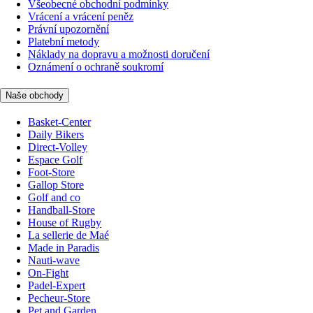
Všeobecné obchodní podmínky
Vrácení a vrácení peněz
Právní upozornění
Platební metody
Náklady na dopravu a možnosti doručení
Oznámení o ochraně soukromí
Naše obchody
Basket-Center
Daily Bikers
Direct-Volley
Espace Golf
Foot-Store
Gallop Store
Golf and co
Handball-Store
House of Rugby
La sellerie de Maé
Made in Paradis
Nauti-wave
On-Fight
Padel-Expert
Pecheur-Store
Pet and Garden