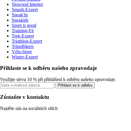
Slowood Interior
Smash-Expert
Sneak'In
Sneakids
Sport is good
Training-Fit
Trek-Expert
Triathlon-Expert
TripnBikers
Vélo-Store
Winter-Expert
Přihlaste se k odběru našeho zpravodaje
Využijte slevu 10 % při přihlášení k odběru našeho zpravodaje.
Přihlásit se k odběru
Zůstaňte v kontaktu
Najděte nás na sociálních sítích