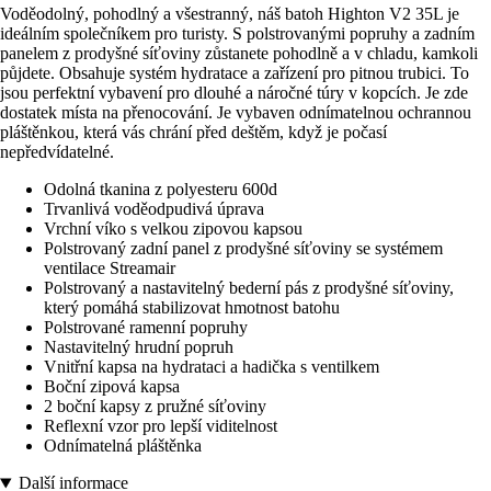
Voděodolný, pohodlný a všestranný, náš batoh Highton V2 35L je
ideálním společníkem pro turisty. S polstrovanými popruhy a zadním
panelem z prodyšné síťoviny zůstanete pohodlně a v chladu, kamkoli
půjdete. Obsahuje systém hydratace a zařízení pro pitnou trubici. To
jsou perfektní vybavení pro dlouhé a náročné túry v kopcích. Je zde
dostatek místa na přenocování. Je vybaven odnímatelnou ochrannou
pláštěnkou, která vás chrání před deštěm, když je počasí
nepředvídatelné.
Odolná tkanina z polyesteru 600d
Trvanlivá voděodpudivá úprava
Vrchní víko s velkou zipovou kapsou
Polstrovaný zadní panel z prodyšné síťoviny se systémem
ventilace Streamair
Polstrovaný a nastavitelný bederní pás z prodyšné síťoviny,
který pomáhá stabilizovat hmotnost batohu
Polstrované ramenní popruhy
Nastavitelný hrudní popruh
Vnitřní kapsa na hydrataci a hadička s ventilkem
Boční zipová kapsa
2 boční kapsy z pružné síťoviny
Reflexní vzor pro lepší viditelnost
Odnímatelná pláštěnka
Další informace