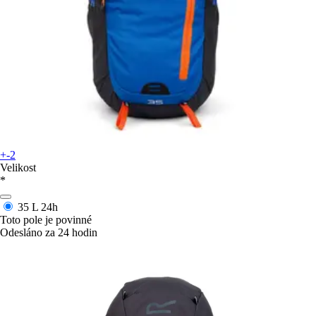
+-2
Velikost
*
35 L
24h
Toto pole je povinné
Odesláno za 24 hodin