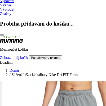
Vybavení
Výživa
Výprodej
Značky
Probíhá přidávání do košíku...
Mezisoučet košíku
Zobrazit můj košík
Pokračovat v nákupu
Loading...
Domů
/
Zúžené běžecké kalhoty Nike Dri-FIT Form