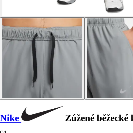
Nike
Zúžené běžecké 
Od