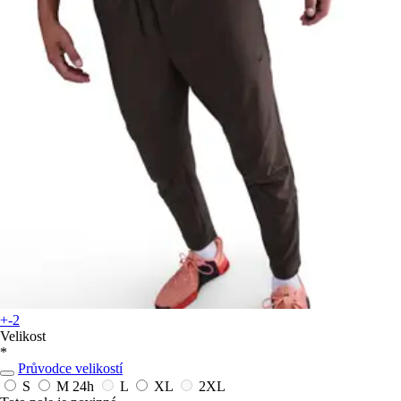
+-2
Velikost
*
Průvodce velikostí
S
M
24h
L
XL
2XL