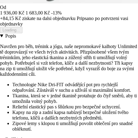
Od
1 936,00 Kč
1 683,00 Kč
-13%
+84,15 Kč
ziskate na dalsi objednavku
Pripsano po potvrzeni vasi
objednavky
Loading...
Popis
Navržen pro běh, trénink a jógu, naše nepromokavé kalhoty Unlimited
tě doprovázejí ve všech tvých aktivitách. Přizpůsobené všem tvým
tréninkům, jeho elastická tkanina a zúžený střih ti umožňují volný
pohyb. Potřebuješ si vzít telefon, klíče a další nezbytnosti? Tři kapsy
na zip ti umožňují uložit vše potřebné, když vyrazíš do boje za svými
každodenními cíli.
Technologie Nike Dri-FIT odvádějící pot pro rychlejší
odpařování. Zůstáváš v suchu a užíváš si maximální komfort.
Tkanina, která se v jedné tkanině protahuje do čtyř směrů, aby ti
umožnila volný pohyb.
Reliefní elastický pas s šňůrkou pro bezpečné uchycení.
Kapsy na zip a zadní kapsa nabízejí bezpečné uložení tvého
telefonu, klíčů a dalších nezbytných předmětů.
Zipové lemy s klopou ti umožňují povolit oblečení pro snadné
obléknutí.