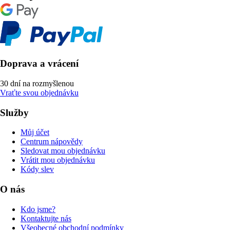
Doprava a vrácení
30 dní na rozmyšlenou
Vraťte svou objednávku
Služby
Můj účet
Centrum nápovědy
Sledovat mou objednávku
Vrátit mou objednávku
Kódy slev
O nás
Kdo jsme?
Kontaktujte nás
Všeobecné obchodní podmínky