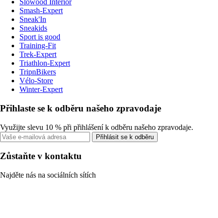
Slowood Interior
Smash-Expert
Sneak'In
Sneakids
Sport is good
Training-Fit
Trek-Expert
Triathlon-Expert
TripnBikers
Vélo-Store
Winter-Expert
Přihlaste se k odběru našeho zpravodaje
Využijte slevu 10 % při přihlášení k odběru našeho zpravodaje.
Přihlásit se k odběru
Zůstaňte v kontaktu
Najděte nás na sociálních sítích