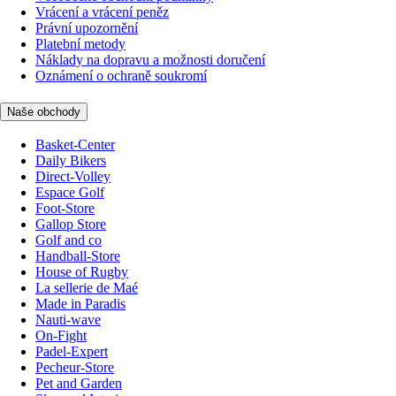
Vrácení a vrácení peněz
Právní upozornění
Platební metody
Náklady na dopravu a možnosti doručení
Oznámení o ochraně soukromí
Naše obchody
Basket-Center
Daily Bikers
Direct-Volley
Espace Golf
Foot-Store
Gallop Store
Golf and co
Handball-Store
House of Rugby
La sellerie de Maé
Made in Paradis
Nauti-wave
On-Fight
Padel-Expert
Pecheur-Store
Pet and Garden