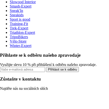
Slowood Interior
Smash-Expert
Sneak'In
Sneakids
Sport is good
Training-Fit
Trek-Expert
Triathlon-Expert
TripnBikers
Vélo-Store
Winter-Expert
Přihlaste se k odběru našeho zpravodaje
Využijte slevu 10 % při přihlášení k odběru našeho zpravodaje.
Přihlásit se k odběru
Zůstaňte v kontaktu
Najděte nás na sociálních sítích