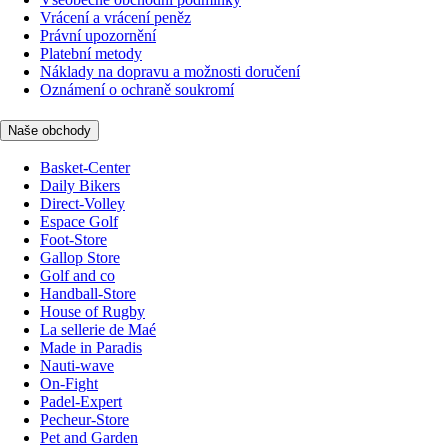
Vrácení a vrácení peněz
Právní upozornění
Platební metody
Náklady na dopravu a možnosti doručení
Oznámení o ochraně soukromí
Naše obchody
Basket-Center
Daily Bikers
Direct-Volley
Espace Golf
Foot-Store
Gallop Store
Golf and co
Handball-Store
House of Rugby
La sellerie de Maé
Made in Paradis
Nauti-wave
On-Fight
Padel-Expert
Pecheur-Store
Pet and Garden