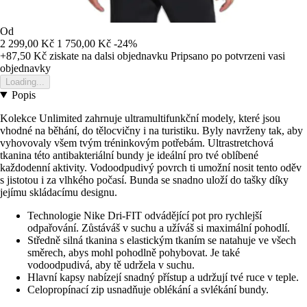
Od
2 299,00 Kč
1 750,00 Kč
-24%
+87,50 Kč
ziskate na dalsi objednavku
Pripsano po potvrzeni vasi
objednavky
Loading...
Popis
Kolekce Unlimited zahrnuje ultramultifunkční modely, které jsou
vhodné na běhání, do tělocvičny i na turistiku. Byly navrženy tak, aby
vyhovovaly všem tvým tréninkovým potřebám. Ultrastretchová
tkanina této antibakteriální bundy je ideální pro tvé oblíbené
každodenní aktivity. Vodoodpudivý povrch ti umožní nosit tento oděv
s jistotou i za vlhkého počasí. Bunda se snadno uloží do tašky díky
jejímu skládacímu designu.
Technologie Nike Dri-FIT odvádějící pot pro rychlejší
odpařování. Zůstáváš v suchu a užíváš si maximální pohodlí.
Středně silná tkanina s elastickým tkaním se natahuje ve všech
směrech, abys mohl pohodlně pohybovat. Je také
vodoodpudivá, aby tě udržela v suchu.
Hlavní kapsy nabízejí snadný přístup a udržují tvé ruce v teple.
Celopropínací zip usnadňuje oblékání a svlékání bundy.