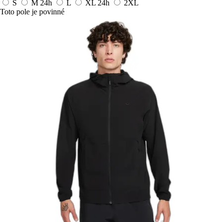
S
M
24h
L
XL
24h
2XL
Toto pole je povinné