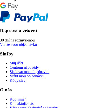
Doprava a vrácení
30 dní na rozmyšlenou
Vraťte svou objednávku
Služby
Můj účet
Centrum nápovědy
Sledovat mou objednávku
Vrátit mou objednávku
Kódy slev
O nás
Kdo jsme?
Kontaktujte nás
Všeobecné obchodní podmínky