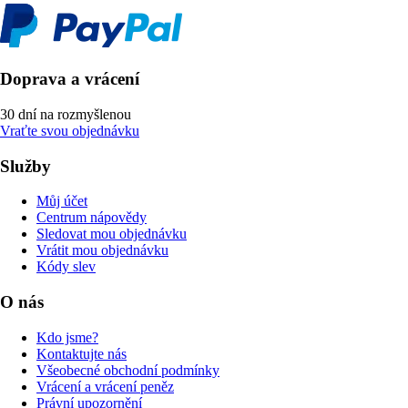
Doprava a vrácení
30 dní na rozmyšlenou
Vraťte svou objednávku
Služby
Můj účet
Centrum nápovědy
Sledovat mou objednávku
Vrátit mou objednávku
Kódy slev
O nás
Kdo jsme?
Kontaktujte nás
Všeobecné obchodní podmínky
Vrácení a vrácení peněz
Právní upozornění