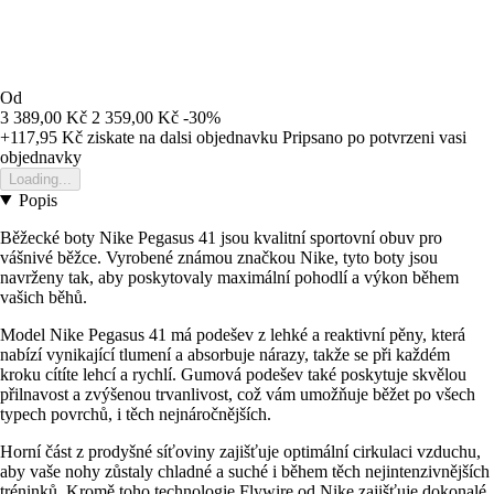
Od
3 389,00 Kč
2 359,00 Kč
-30%
+117,95 Kč
ziskate na dalsi objednavku
Pripsano po potvrzeni vasi
objednavky
Loading...
Popis
Běžecké boty Nike Pegasus 41 jsou kvalitní sportovní obuv pro
vášnivé běžce. Vyrobené známou značkou Nike, tyto boty jsou
navrženy tak, aby poskytovaly maximální pohodlí a výkon během
vašich běhů.
Model Nike Pegasus 41 má podešev z lehké a reaktivní pěny, která
nabízí vynikající tlumení a absorbuje nárazy, takže se při každém
kroku cítíte lehcí a rychlí. Gumová podešev také poskytuje skvělou
přilnavost a zvýšenou trvanlivost, což vám umožňuje běžet po všech
typech povrchů, i těch nejnáročnějších.
Horní část z prodyšné síťoviny zajišťuje optimální cirkulaci vzduchu,
aby vaše nohy zůstaly chladné a suché i během těch nejintenzivnějších
tréninků. Kromě toho technologie Flywire od Nike zajišťuje dokonalé