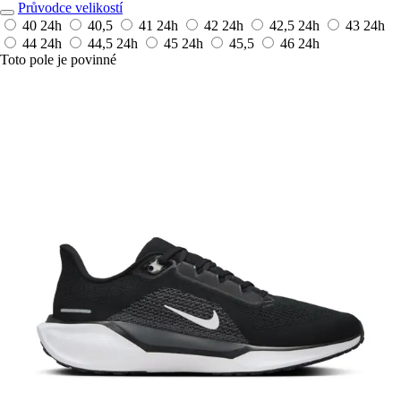
Průvodce velikostí
40
24h
40,5
41
24h
42
24h
42,5
24h
43
24h
44
24h
44,5
24h
45
24h
45,5
46
24h
Toto pole je povinné