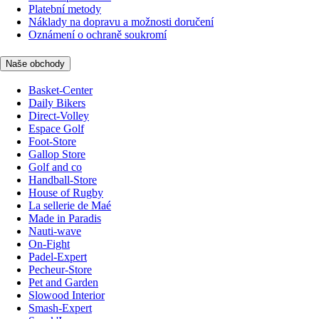
Platební metody
Náklady na dopravu a možnosti doručení
Oznámení o ochraně soukromí
Naše obchody
Basket-Center
Daily Bikers
Direct-Volley
Espace Golf
Foot-Store
Gallop Store
Golf and co
Handball-Store
House of Rugby
La sellerie de Maé
Made in Paradis
Nauti-wave
On-Fight
Padel-Expert
Pecheur-Store
Pet and Garden
Slowood Interior
Smash-Expert