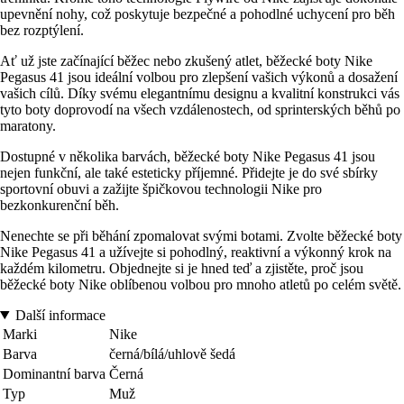
upevnění nohy, což poskytuje bezpečné a pohodlné uchycení pro běh
bez rozptýlení.
Ať už jste začínající běžec nebo zkušený atlet, běžecké boty Nike
Pegasus 41 jsou ideální volbou pro zlepšení vašich výkonů a dosažení
vašich cílů. Díky svému elegantnímu designu a kvalitní konstrukci vás
tyto boty doprovodí na všech vzdálenostech, od sprinterských běhů po
maratony.
Dostupné v několika barvách, běžecké boty Nike Pegasus 41 jsou
nejen funkční, ale také esteticky příjemné. Přidejte je do své sbírky
sportovní obuvi a zažijte špičkovou technologii Nike pro
bezkonkurenční běh.
Nenechte se při běhání zpomalovat svými botami. Zvolte běžecké boty
Nike Pegasus 41 a užívejte si pohodlný, reaktivní a výkonný krok na
každém kilometru. Objednejte si je hned teď a zjistěte, proč jsou
běžecké boty Nike oblíbenou volbou pro mnoho atletů po celém světě.
Další informace
Marki
Nike
Barva
černá/bílá/uhlově šedá
Dominantní barva
Černá
Typ
Muž