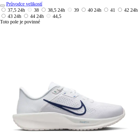
Průvodce velikostí
37,5
24h
38
38,5
24h
39
40
24h
41
42
24h
43
24h
44
24h
44,5
Toto pole je povinné