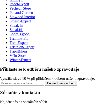
Padel-Expert
Pecheur-Store
Pet and Garden
Slowood Interior
Smash-Expert
Sneak'In
Sneakids
Sport is good
Training-Fit
Trek-Expert
Triathlon-Expert
TripnBikers
Vélo-Store
Winter-Expert
Přihlaste se k odběru našeho zpravodaje
Využijte slevu 10 % při přihlášení k odběru našeho zpravodaje.
Přihlásit se k odběru
Zůstaňte v kontaktu
Najděte nás na sociálních sítích