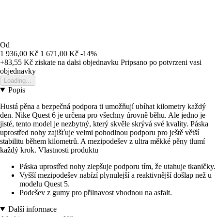
Od
1 936,00 Kč
1 671,00 Kč
-14%
+83,55 Kč
ziskate na dalsi objednavku
Pripsano po potvrzeni vasi
objednavky
Loading...
Popis
Hustá pěna a bezpečná podpora ti umožňují ubíhat kilometry každý
den. Nike Quest 6 je určena pro všechny úrovně běhu. Ale jedno je
jisté, tento model je nezbytný, který skvěle skrývá své kvality. Páska
uprostřed nohy zajišťuje velmi pohodlnou podporu pro ještě větší
stabilitu během kilometrů. A mezipodešev z ultra měkké pěny tlumí
každý krok. Vlastnosti produktu
Páska uprostřed nohy zlepšuje podporu tím, že utahuje tkaničky.
Vyšší mezipodešev nabízí plynulejší a reaktivnější došlap než u
modelu Quest 5.
Podešev z gumy pro přilnavost vhodnou na asfalt.
Další informace