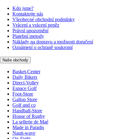
Kdo jsme?
Kontaktujte nás
Všeobecné obchodní podmínky
Vrácení a vrácení peněz
Právní upozornění
Platební metody
Náklady na dopravu a možnosti doručení
Oznámení o ochraně soukromí
Naše obchody
Basket-Center
Daily Bikers
Direct-Volley
Espace Golf
Foot-Store
Gallop Store
Golf and co
Handball-Store
House of Rugby
La sellerie de Maé
Made in Paradis
Nauti-wave
On-Fight