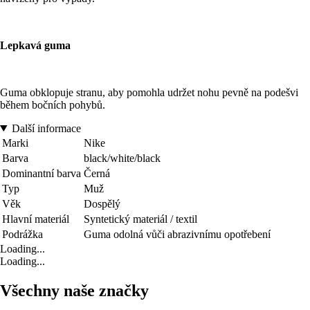
Lepkavá guma
Guma obklopuje stranu, aby pomohla udržet nohu pevně na podešvi
během bočních pohybů.
Další informace
Marki
Nike
Barva
black/white/black
Dominantní barva
Černá
Typ
Muž
Věk
Dospělý
Hlavní materiál
Syntetický materiál / textil
Podrážka
Guma odolná vůči abrazivnímu opotřebení
Loading...
Loading...
Všechny naše značky