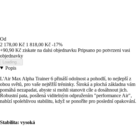
Od
2 178,00 Kč
1 818,00 Kč
-17%
+90,90 Kč
ziskate na dalsi objednavku
Pripsano po potvrzeni vasi
objednavky
Loading...
Popis
L'Air Max Alpha Trainer 6 přináší odolnost a pohodlí, to nejlepší z
obou světů, pro vaše nejtěžší tréninky. Široká a plochá základna vám
pomáhá nezapadat, abyste si mohli stanovit cíle a dosáhnout jich.
Robustní pata, posílená viditelným odpružením "performance Air",
nabízí spolehlivou stabilitu, když se ponoříte pro poslední opakování.
Stabilita: vysoká