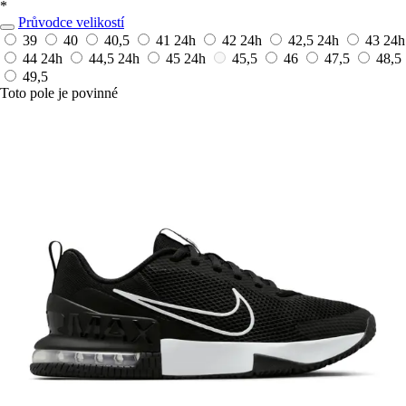
*
Průvodce velikostí
39
40
40,5
41
24h
42
24h
42,5
24h
43
24h
44
24h
44,5
24h
45
24h
45,5
46
47,5
48,5
49,5
Toto pole je povinné