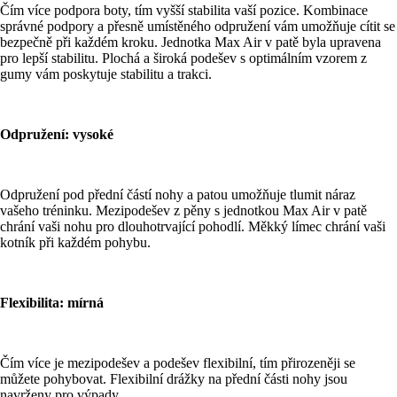
Čím více podpora boty, tím vyšší stabilita vaší pozice. Kombinace
správné podpory a přesně umístěného odpružení vám umožňuje cítit se
bezpečně při každém kroku. Jednotka Max Air v patě byla upravena
pro lepší stabilitu. Plochá a široká podešev s optimálním vzorem z
gumy vám poskytuje stabilitu a trakci.
Odpružení: vysoké
Odpružení pod přední částí nohy a patou umožňuje tlumit náraz
vašeho tréninku. Mezipodešev z pěny s jednotkou Max Air v patě
chrání vaši nohu pro dlouhotrvající pohodlí. Měkký límec chrání vaši
kotník při každém pohybu.
Flexibilita: mírná
Čím více je mezipodešev a podešev flexibilní, tím přirozeněji se
můžete pohybovat. Flexibilní drážky na přední části nohy jsou
navrženy pro výpady.