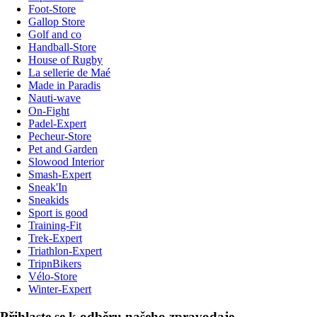
Foot-Store
Gallop Store
Golf and co
Handball-Store
House of Rugby
La sellerie de Maé
Made in Paradis
Nauti-wave
On-Fight
Padel-Expert
Pecheur-Store
Pet and Garden
Slowood Interior
Smash-Expert
Sneak'In
Sneakids
Sport is good
Training-Fit
Trek-Expert
Triathlon-Expert
TripnBikers
Vélo-Store
Winter-Expert
Přihlaste se k odběru našeho zpravodaje