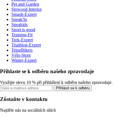
Pet and Garden
Slowood Interior
Smash-Expert
Sneak'In
Sneakids
Sport is good
Training-Fit
Trek-Expert
Triathlon-Expert
TripnBikers
Vélo-Store
Winter-Expert
Přihlaste se k odběru našeho zpravodaje
Využijte slevu 10 % při přihlášení k odběru našeho zpravodaje.
Přihlásit se k odběru
Zůstaňte v kontaktu
Najděte nás na sociálních sítích