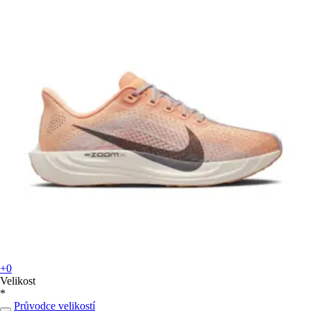
+0
Velikost
*
Průvodce velikostí