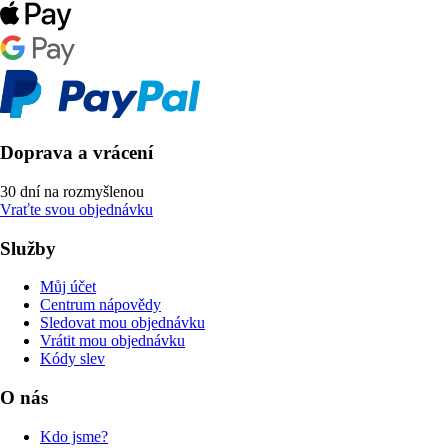
Doprava a vrácení
30 dní na rozmyšlenou
Vraťte svou objednávku
Služby
Můj účet
Centrum nápovědy
Sledovat mou objednávku
Vrátit mou objednávku
Kódy slev
O nás
Kdo jsme?