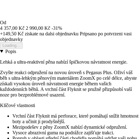
Od
4 357,00 Kč
2 990,00 Kč
-31%
+149,50 Kč
ziskate na dalsi objednavku
Pripsano po potvrzeni vasi
objednavky
Loading...
Popis
Lehká a ultra-reaktivní pěna nabízí špičkovou návratnost energie.
Zvyšte reakci odpružení na novou úroveň s Pegasus Plus. Oživí váš
běh s ultra-lehkým pěnovým materiálem ZoomX po celé délce, abyste
získali vysokou úroveň návratnosti energie během vašich
každodenních běhů. A vrchní část Flyknit se pružně přizpůsobí vaší
noze pro bezproblémové usazení.
Klíčové vlastnosti
Vrchní část Flyknit má perforace, které pomáhají snížit hmotnost
boty a učinit ji prodyšnější.
Mezipodešev z pěny ZoomX nabízí dynamické odpružení.
Vysoce abrazivní guma na podrážce zajišťuje trakci.
Popruh v oblasti střední části chodidla pomáhá udržet vaši nohu