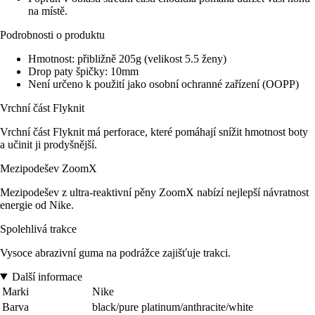
na místě.
Podrobnosti o produktu
Hmotnost: přibližně 205g (velikost 5.5 ženy)
Drop paty špičky: 10mm
Není určeno k použití jako osobní ochranné zařízení (OOPP)
Vrchní část Flyknit
Vrchní část Flyknit má perforace, které pomáhají snížit hmotnost boty
a učinit ji prodyšnější.
Mezipodešev ZoomX
Mezipodešev z ultra-reaktivní pěny ZoomX nabízí nejlepší návratnost
energie od Nike.
Spolehlivá trakce
Vysoce abrazivní guma na podrážce zajišťuje trakci.
Další informace
Marki
Nike
Barva
black/pure platinum/anthracite/white