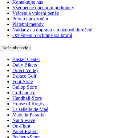
Kontaktujte nás
Všeobecné obchodní podmínky
Vrácení a vrácení peněz
Právní upozornění
Platební metody
Náklady na dopravu a možnosti doručení
Oznámení o ochraně soukromí
Naše obchody
Basket-Center
Daily Bikers
Direct-Volley
Espace Golf
Foot-Store
Gallop Store
Golf and co
Handball-Store
House of Rugby
La sellerie de Maé
Made in Paradis
Nauti-wave
On-Fight
Padel-Expert
Pecheur-Store