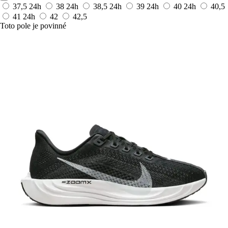
37,5
24h
38
24h
38,5
24h
39
24h
40
24h
40,5
41
24h
42
42,5
Toto pole je povinné