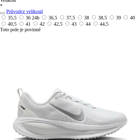
Velikost
*
Průvodce velikostí
35,5
36
24h
36,5
37,5
38
38,5
39
40
40,5
41
42
42,5
43
44
44,5
Toto pole je povinné