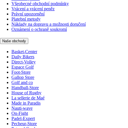
Všeobecné obchodní podmínky
Vrácení a vrácení peněz
Právní upozornění
Platební metody
Náklady na dopravu a možnosti doručení
Oznámení o ochraně soukromí
Naše obchody
Basket-Center
Daily Bikers
Direct-Volley
Espace Golf
Foot-Store
Gallop Store
Golf and co
Handball-Store
House of Rugby
La sellerie de Maé
Made in Paradis
Nauti-wave
On-Fight
Padel-Expert
Pecheur-Store