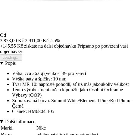
Od
3 873,00 Kč
2 911,00 Kč
-25%
+145,55 Kč
ziskate na dalsi objednavku
Pripsano po potvrzeni vasi
objednavky
Loading...
Popis
Váha: cca 263 g (velikost 39 pro ženy)
Výška paty a špičky: 10 mm
Tvar MR-10: naprosté pohodlí, ať už máš jakoukoliv velikost
Tento výrobek není určen k použití jako Osobní Ochranné
Výbavy (OOP)
Zobrazovaná barva: Summit White/Elemental Pink/Red Plum/
Černá
Článek: HM6804-105
Další informace
Marki
Nike
Barva
white/metallic silver-photon dust