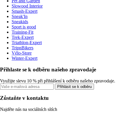
Pet and Garden
Slowood Interior
Smash-Expert
Sneak'In
Sneakids
Sport is good
Training-Fit
Trek-Expert
Triathlon-Expert
TripnBikers
Vélo-Store
Winter-Expert
Přihlaste se k odběru našeho zpravodaje
Využijte slevu 10 % při přihlášení k odběru našeho zpravodaje.
Přihlásit se k odběru
Zůstaňte v kontaktu
Najděte nás na sociálních sítích