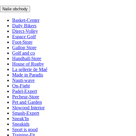
Naše obchody
Basket-Center
Daily Bikers
Direct-Volley
Espace Golf
Foot-Store
Gallop Store
Golf and co
Handball-Store
House of Rugby
La sellerie de Maé
Made in Paradis
Nauti-wave
On-Fight
Padel-Expert
Pecheur-Store
Pet and Garden
Slowood Interior
Smash-Expert
Sneak'In
Sneakids
Sport is good
Training-Fit