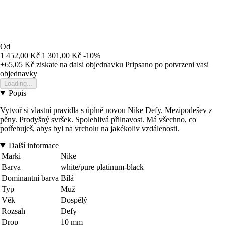
Od
1 452,00 Kč
1 301,00 Kč
-10%
+65,05 Kč
ziskate na dalsi objednavku
Pripsano po potvrzeni vasi
objednavky
Loading...
Popis
Vytvoř si vlastní pravidla s úplně novou Nike Defy. Mezipodešev z
pěny. Prodyšný svršek. Spolehlivá přilnavost. Má všechno, co
potřebuješ, abys byl na vrcholu na jakékoliv vzdálenosti.
Další informace
Marki
Nike
Barva
white/pure platinum-black
Dominantní barva
Bílá
Typ
Muž
Věk
Dospělý
Rozsah
Defy
Drop
10 mm