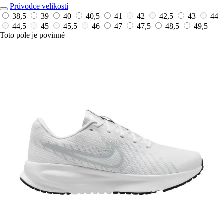
Průvodce velikostí
38,5
39
40
40,5
41
42
42,5
43
44
44,5
45
45,5
46
47
47,5
48,5
49,5
Toto pole je povinné