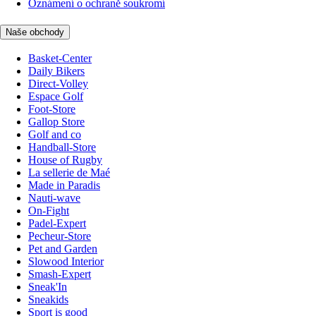
Oznámení o ochraně soukromí
Naše obchody
Basket-Center
Daily Bikers
Direct-Volley
Espace Golf
Foot-Store
Gallop Store
Golf and co
Handball-Store
House of Rugby
La sellerie de Maé
Made in Paradis
Nauti-wave
On-Fight
Padel-Expert
Pecheur-Store
Pet and Garden
Slowood Interior
Smash-Expert
Sneak'In
Sneakids
Sport is good