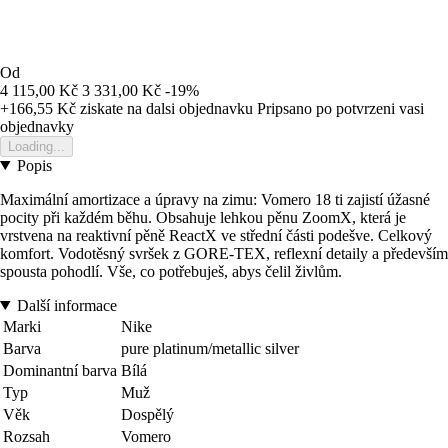
Od
4 115,00 Kč
3 331,00 Kč
-19%
+166,55 Kč
ziskate na dalsi objednavku
Pripsano po potvrzeni vasi
objednavky
Loading...
Popis
Maximální amortizace a úpravy na zimu: Vomero 18 ti zajistí úžasné
pocity při každém běhu. Obsahuje lehkou pěnu ZoomX, která je
vrstvena na reaktivní pěně ReactX ve střední části podešve. Celkový
komfort. Vodotěsný svršek z GORE-TEX, reflexní detaily a především
spousta pohodlí. Vše, co potřebuješ, abys čelil živlům.
Další informace
Marki
Nike
Barva
pure platinum/metallic silver
Dominantní barva
Bílá
Typ
Muž
Věk
Dospělý
Rozsah
Vomero