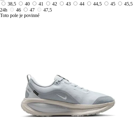
38,5
40
41
42
43
44
44,5
45
45,5
24h
46
47
47,5
Toto pole je povinné