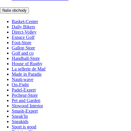
Naše obchody
Basket-Center
Daily Bikers
Direct-Volley
Espace Golf
Foot-Store
Gallop Store
Golf and co
Handball-Store
House of Rugby
La sellerie de Maé
Made in Paradis
Nauti-wave
On-Fight
Padel-Expert
Pecheur-Store
Pet and Garden
Slowood Interior
Smash-Expert
Sneak'In
Sneakids
Sport is good