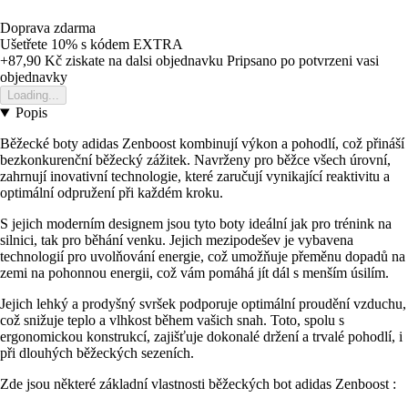
Doprava zdarma
Ušetřete 10%
s kódem
EXTRA
+87,90 Kč
ziskate na dalsi objednavku
Pripsano po potvrzeni vasi
objednavky
Loading...
Popis
Běžecké boty adidas Zenboost kombinují výkon a pohodlí, což přináší
bezkonkurenční běžecký zážitek. Navrženy pro běžce všech úrovní,
zahrnují inovativní technologie, které zaručují vynikající reaktivitu a
optimální odpružení při každém kroku.
S jejich moderním designem jsou tyto boty ideální jak pro trénink na
silnici, tak pro běhání venku. Jejich mezipodešev je vybavena
technologií pro uvolňování energie, což umožňuje přeměnu dopadů na
zemi na pohonnou energii, což vám pomáhá jít dál s menším úsilím.
Jejich lehký a prodyšný svršek podporuje optimální proudění vzduchu,
což snižuje teplo a vlhkost během vašich snah. Toto, spolu s
ergonomickou konstrukcí, zajišťuje dokonalé držení a trvalé pohodlí, i
při dlouhých běžeckých sezeních.
Zde jsou některé základní vlastnosti běžeckých bot adidas Zenboost :