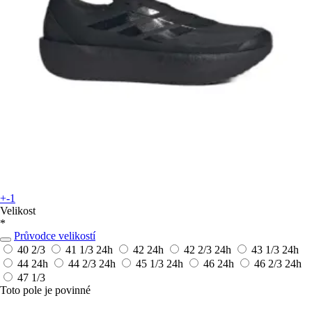
+-1
Velikost
*
Průvodce velikostí
40 2/3
41 1/3
24h
42
24h
42 2/3
24h
43 1/3
24h
44
24h
44 2/3
24h
45 1/3
24h
46
24h
46 2/3
24h
47 1/3
Toto pole je povinné