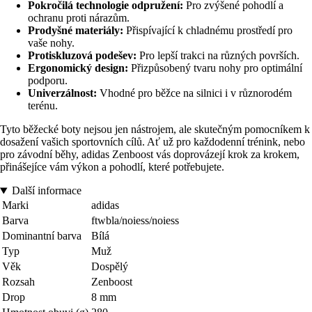
Pokročilá technologie odpružení:
Pro zvýšené pohodlí a
ochranu proti nárazům.
Prodyšné materiály:
Přispívající k chladnému prostředí pro
vaše nohy.
Protiskluzová podešev:
Pro lepší trakci na různých površích.
Ergonomický design:
Přizpůsobený tvaru nohy pro optimální
podporu.
Univerzálnost:
Vhodné pro běžce na silnici i v různorodém
terénu.
Tyto běžecké boty nejsou jen nástrojem, ale skutečným pomocníkem k
dosažení vašich sportovních cílů. Ať už pro každodenní trénink, nebo
pro závodní běhy, adidas Zenboost vás doprovázejí krok za krokem,
přinášejíce vám výkon a pohodlí, které potřebujete.
Další informace
Marki
adidas
Barva
ftwbla/noiess/noiess
Dominantní barva
Bílá
Typ
Muž
Věk
Dospělý
Rozsah
Zenboost
Drop
8 mm