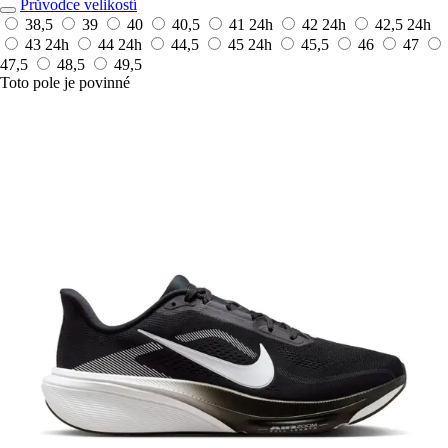
Průvodce velikostí
38,5
39
40
40,5
41
24h
42
24h
42,5
24h
43
24h
44
24h
44,5
45
24h
45,5
46
47
47,5
48,5
49,5
Toto pole je povinné