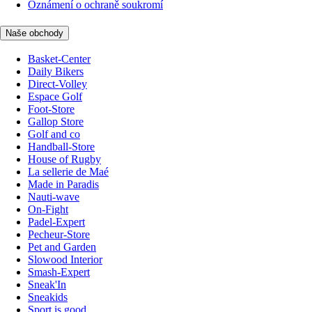
Oznámení o ochraně soukromí
Naše obchody
Basket-Center
Daily Bikers
Direct-Volley
Espace Golf
Foot-Store
Gallop Store
Golf and co
Handball-Store
House of Rugby
La sellerie de Maé
Made in Paradis
Nauti-wave
On-Fight
Padel-Expert
Pecheur-Store
Pet and Garden
Slowood Interior
Smash-Expert
Sneak'In
Sneakids
Sport is good