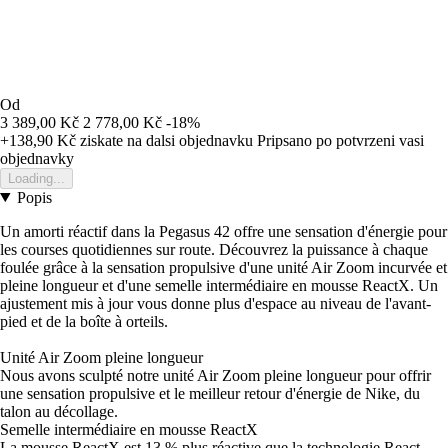
Od
3 389,00 Kč
2 778,00 Kč
-18%
+138,90 Kč
ziskate na dalsi objednavku
Pripsano po potvrzeni vasi
objednavky
Loading...
Popis
Un amorti réactif dans la Pegasus 42 offre une sensation d'énergie pour
les courses quotidiennes sur route. Découvrez la puissance à chaque
foulée grâce à la sensation propulsive d'une unité Air Zoom incurvée et
pleine longueur et d'une semelle intermédiaire en mousse ReactX. Un
ajustement mis à jour vous donne plus d'espace au niveau de l'avant-
pied et de la boîte à orteils.
Unité Air Zoom pleine longueur
Nous avons sculpté notre unité Air Zoom pleine longueur pour offrir
une sensation propulsive et le meilleur retour d'énergie de Nike, du
talon au décollage.
Semelle intermédiaire en mousse ReactX
La mousse ReactX est 13 % plus réactive que la technologie React