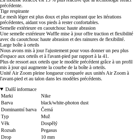
précédente.
Tige respirante
Le mesh léger est plus doux et plus respirant que les itérations
précédentes, aidant vos pieds à rester confortables.
Semelle extérieure en caoutchouc haute abrasion
Une semelle extérieure Waffle mise à jour offre traction et flexibilité
avec du caoutchouc haute abrasion et des rainures de flexibilité.
Large boîte à orteils
Nous avons mis à jour l'ajustement pour vous donner un peu plus
d'espace aux orteils et à l'avant-pied par rapport à la 41.
Plus de ressort aux orteils que le modèle précédent grâce à un profil
mis à jour qui augmente la courbe de la boîte à orteils.
Unité Air Zoom pleine longueur comparée aux unités Air Zoom à
l'avant-pied et au talon dans les modèles précédents.
Další informace
Marki
Nike
Barva
black/white-photon dust
Dominantní barva
Černá
Typ
Muž
Věk
Dospělý
Rozsah
Pegasus
Drop
10 mm