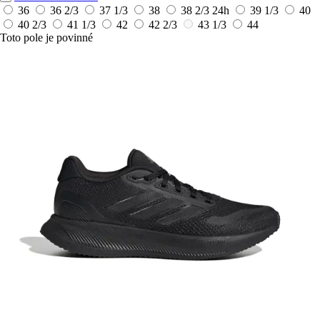
36
36 2/3
37 1/3
38
38 2/3
24h
39 1/3
40
40 2/3
41 1/3
42
42 2/3
43 1/3
44
Toto pole je povinné