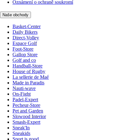
Oznámení o ochraně soukromí
Naše obchody
Basket-Center
Daily Bikers
Direct-Volley
Espace Golf
Foot-Store
Gallop Store
Golf and co
Handball-Store
House of Rugby
La sellerie de Maé
Made in Paradis
Nauti-wave
On-Fight
Padel-Expert
Pecheur-Store
Pet and Garden
Slowood Interior
Smash-Expert
Sneak'In
Sneakids
Sport is good