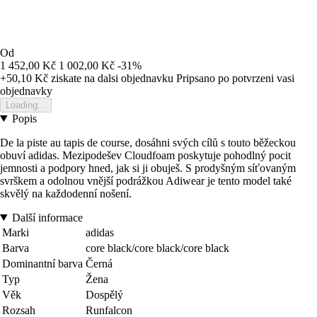
Od
1 452,00 Kč
1 002,00 Kč
-31%
+50,10 Kč
ziskate na dalsi objednavku
Pripsano po potvrzeni vasi
objednavky
Loading...
Popis
De la piste au tapis de course, dosáhni svých cílů s touto běžeckou
obuví adidas. Mezipodešev Cloudfoam poskytuje pohodlný pocit
jemnosti a podpory hned, jak si ji obuješ. S prodyšným síťovaným
svrškem a odolnou vnější podrážkou Adiwear je tento model také
skvělý na každodenní nošení.
Další informace
Marki
adidas
Barva
core black/core black/core black
Dominantní barva
Černá
Typ
Žena
Věk
Dospělý
Rozsah
Runfalcon