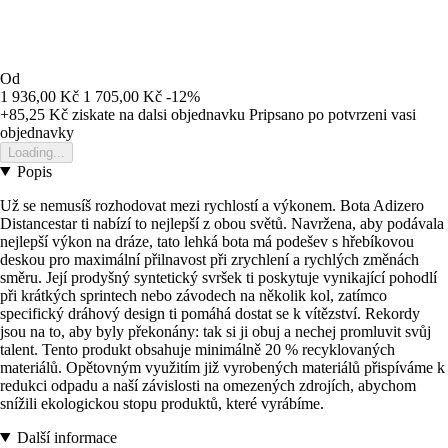
Od
1 936,00 Kč
1 705,00 Kč
-12%
+85,25 Kč
ziskate na dalsi objednavku
Pripsano po potvrzeni vasi
objednavky
Loading...
Popis
Už se nemusíš rozhodovat mezi rychlostí a výkonem. Bota Adizero
Distancestar ti nabízí to nejlepší z obou světů. Navržena, aby podávala
nejlepší výkon na dráze, tato lehká bota má podešev s hřebíkovou
deskou pro maximální přilnavost při zrychlení a rychlých změnách
směru. Její prodyšný syntetický svršek ti poskytuje vynikající pohodlí
při krátkých sprintech nebo závodech na několik kol, zatímco
specifický dráhový design ti pomáhá dostat se k vítězství. Rekordy
jsou na to, aby byly překonány: tak si ji obuj a nechej promluvit svůj
talent. Tento produkt obsahuje minimálně 20 % recyklovaných
materiálů. Opětovným využitím již vyrobených materiálů přispíváme k
redukci odpadu a naší závislosti na omezených zdrojích, abychom
snížili ekologickou stopu produktů, které vyrábíme.
Další informace