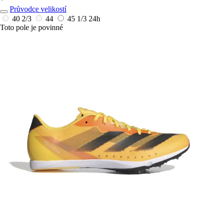
*
Průvodce velikostí
40 2/3
44
45 1/3
24h
Toto pole je povinné