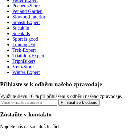
Padel-Expert
Pecheur-Store
Pet and Garden
Slowood Interior
Smash-Expert
Sneak'In
Sneakids
Sport is good
Training-Fit
Trek-Expert
Triathlon-Expert
TripnBikers
Vélo-Store
Winter-Expert
Přihlaste se k odběru našeho zpravodaje
Využijte slevu 10 % při přihlášení k odběru našeho zpravodaje.
Přihlásit se k odběru
Zůstaňte v kontaktu
Najděte nás na sociálních sítích