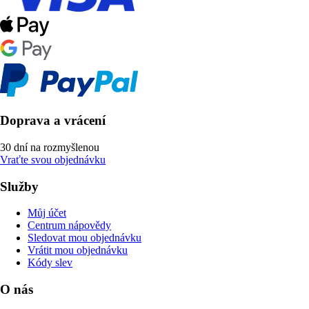
Doprava a vrácení
30 dní na rozmyšlenou
Vraťte svou objednávku
Služby
Můj účet
Centrum nápovědy
Sledovat mou objednávku
Vrátit mou objednávku
Kódy slev
O nás