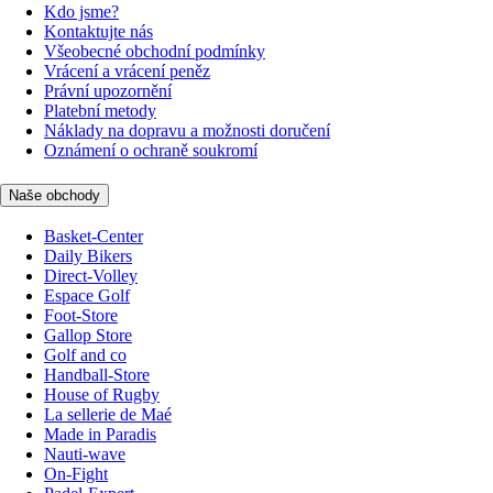
Kdo jsme?
Kontaktujte nás
Všeobecné obchodní podmínky
Vrácení a vrácení peněz
Právní upozornění
Platební metody
Náklady na dopravu a možnosti doručení
Oznámení o ochraně soukromí
Naše obchody
Basket-Center
Daily Bikers
Direct-Volley
Espace Golf
Foot-Store
Gallop Store
Golf and co
Handball-Store
House of Rugby
La sellerie de Maé
Made in Paradis
Nauti-wave
On-Fight